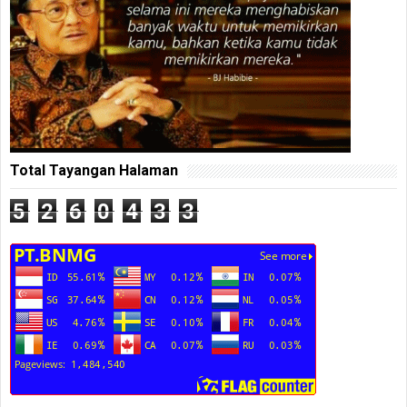
Total Tayangan Halaman
5
2
6
0
4
3
3