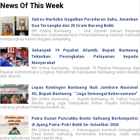
News Of This Week
Satres Narkoba Gagalkan Peredaran Sabu, Amankan
Dua Tersangka dan 26 Gram Barang Bukti
BN Online Bantaeng , – Unit Opsnal Satuan Reserse
Narkoba (Satresnarkoba) Polres Bantaeng kembali berhasil
mengungkap kasus dugaan penyalahg...
Sebanyak 19 Pejabat dilantik, Bupati Bantaeng
Tekankan Peningkatan Pelayanan kepada
Masyarakat
BN Online Bantaeng - Sebanyak 19 Pejabat Pengawas dan
Pejabat Administrator Lingkup Pemerintah Kabupaten Bantaeng resmi dilantik
dan diambi...
Lepas Kontingen Bantaeng Ikuti Jambore Nasional
XII, Bupati Bantaeng : "Jaga Semangat Kebersamaan"
BN Online Bantaeng , – Bupati Bantaeng, M. Fathul Fauzy
Nurdin yang juga merupakan Ketua majelis bimbingan
cabang gerakan Pramuka kwartir ca...
Putra Dusun Puncukku Bonto Salluang Berkompetisi
di Ajang Putra-Putri Batik Se-Sulselbar 2026
BN Online Bantaeng , – Kebanggaan kembali menyelimuti
Desa Bonto Salluang, Kecamatan Bantaeng. Salah satu
putra terbaiknya, Reski Hendri Wig...