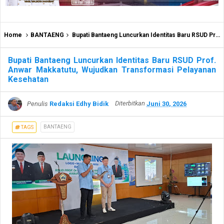
Home
BANTAENG
Bupati Bantaeng Luncurkan Identitas Baru RSUD Prof. Anwar Makkatutu, Wujudkan Transformasi Pelayanan Kesehatan
Bupati Bantaeng Luncurkan Identitas Baru RSUD Prof.
Anwar Makkatutu, Wujudkan Transformasi Pelayanan
Kesehatan
Penulis
Redaksi Edhy Bidik
Diterbitkan
Juni 30, 2026
BANTAENG
TAGS