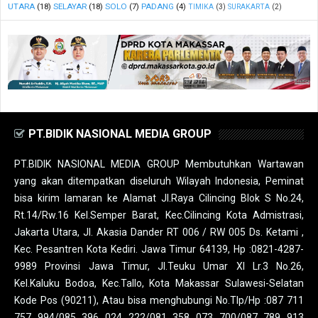
UTARA
(18)
SELAYAR
(18)
SOLO
(7)
PADANG
(4)
TIMIKA
(3)
SURAKARTA
(2)
PT.BIDIK NASIONAL MEDIA GROUP
PT.BIDIK NASIONAL MEDIA GROUP Membutuhkan Wartawan
yang akan ditempatkan diseluruh Wilayah Indonesia, Peminat
bisa kirim lamaran ke Alamat Jl.Raya Cilincing Blok S No.24,
Rt.14/Rw.16 Kel.Semper Barat, Kec.Cilincing Kota Admistrasi,
Jakarta Utara, Jl. Akasia Dander RT 006 / RW 005 Ds. Ketami ,
Kec. Pesantren Kota Kediri. Jawa Timur 64139, Hp :0821-4287-
9989 Provinsi Jawa Timur, Jl.Teuku Umar XI Lr.3 No.26,
Kel.Kaluku Bodoa, Kec.Tallo, Kota Makassar Sulawesi-Selatan
Kode Pos (90211), Atau bisa menghubungi No.Tlp/Hp :087 711
757 994/085 396 024 222/081 358 073 700/087 789 913