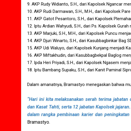
9. AKP Rudy Widianto, S.H., dari Kapolsek Ngancar me
10. AKP Rudi Darmawan, S.H., M.H., dari Kapolsek Par
11. AKP Gatot Pesantoro, S.H., dari Kapolsek Plemaha
12. Iptu Ardian Wahyudi, S.H., dari Ps. Kapolsek Gura
13. AKP Marjuki, S.H., M.H., dari Kapolsek Puncu menj
14. AKP Djuri Winarto, S.H., dari Kasubbagbinkar Bag
15. AKP Udi Waluyo, dari Kapolsek Kunjang menjadi Ka
16. AKP Miftakhudin, dari Kasubbagbekpal Baglog men
17. Ipda Heri Priyadi, S.H., dari Kapolsek Ngasem menj
18. Iptu Bambang Supaku, S.H., dari Kanit Paminal Si
Dalam amanatnya, Bramastyo menegaskan bahwa mutas
“Hari ini kita melaksanakan serah terima jabatan 
dan Kasat Tahti, serta 12 jabatan Kapolsek jajaran
dalam rangka pembinaan karier dan peningkatan 
Bramastyo.