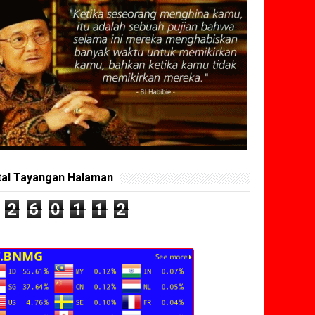
tal Tayangan Halaman
2
6
0
1
1
2