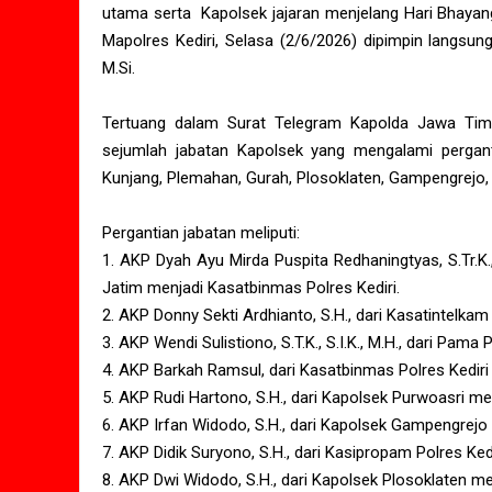
utama serta Kapolsek jajaran menjelang Hari Bhayang
Mapolres Kediri, Selasa (2/6/2026) dipimpin langsung 
M.Si.
Tertuang dalam Surat Telegram Kapolda Jawa Tim
sejumlah jabatan Kapolsek yang mengalami pergant
Kunjang, Plemahan, Gurah, Plosoklaten, Gampengrejo, 
Pergantian jabatan meliputi:
1. AKP Dyah Ayu Mirda Puspita Redhaningtyas, S.Tr.K
Jatim menjadi Kasatbinmas Polres Kediri.
2. AKP Donny Sekti Ardhianto, S.H., dari Kasatintelka
3. AKP Wendi Sulistiono, S.T.K., S.I.K., M.H., dari Pam
4. AKP Barkah Ramsul, dari Kasatbinmas Polres Kediri
5. AKP Rudi Hartono, S.H., dari Kapolsek Purwoasri m
6. AKP Irfan Widodo, S.H., dari Kapolsek Gampengrejo
7. AKP Didik Suryono, S.H., dari Kasipropam Polres Ked
8. AKP Dwi Widodo, S.H., dari Kapolsek Plosoklaten m