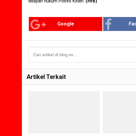
wilayah hukum Polres Kediri.
(Hrb)
Google
Fa
Artikel Terkait