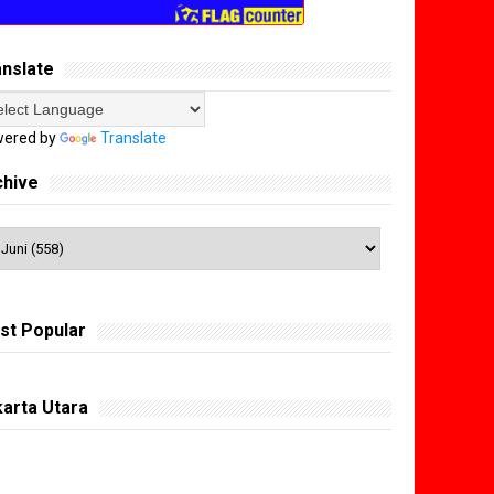
anslate
ered by
Translate
chive
st Popular
arta Utara