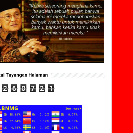
tal Tayangan Halaman
2
6
0
7
2
1