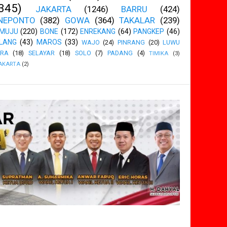
345)
JAKARTA
(1246)
BARRU
(424)
NEPONTO
(382)
GOWA
(364)
TAKALAR
(239)
MUJU
(220)
BONE
(172)
ENREKANG
(64)
PANGKEP
(46)
LANG
(43)
MAROS
(33)
WAJO
(24)
PINRANG
(20)
LUWU
ARA
(18)
SELAYAR
(18)
SOLO
(7)
PADANG
(4)
TIMIKA
(3)
AKARTA
(2)