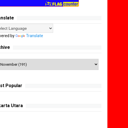
anslate
ered by
Translate
chive
st Popular
arta Utara