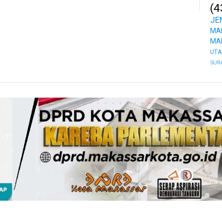
(4
JE
MA
MA
UT
SUR