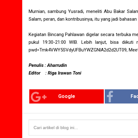
Murnian, sambung Yusradi, meneliti Abu Bakar Sala
Salam, peran, dan kontribusinya, itu yang jadi bahasan 
Kegiatan Bincang Pahlawan digelar secara terbuka me
pukul 19:30-21:00 WIB. Lebih lanjut, bisa diikuti
pwd=Tmk4VWY5SVdyUFBuYWZGNlA2d2d2UT09, Meeting 
Penulis : Aharrudin
Editor : Riga Irawan Toni
Google
Fa