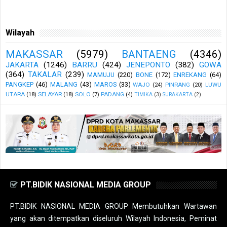
Wilayah
MAKASSAR
(5979)
BANTAENG
(4346)
JAKARTA
(1246)
BARRU
(424)
JENEPONTO
(382)
GOWA
(364)
TAKALAR
(239)
MAMUJU
(220)
BONE
(172)
ENREKANG
(64)
PANGKEP
(46)
MALANG
(43)
MAROS
(33)
WAJO
(24)
PINRANG
(20)
LUWU
UTARA
(18)
SELAYAR
(18)
SOLO
(7)
PADANG
(4)
TIMIKA
(3)
SURAKARTA
(2)
PT.BIDIK NASIONAL MEDIA GROUP
PT.BIDIK NASIONAL MEDIA GROUP Membutuhkan Wartawan
yang akan ditempatkan diseluruh Wilayah Indonesia, Peminat