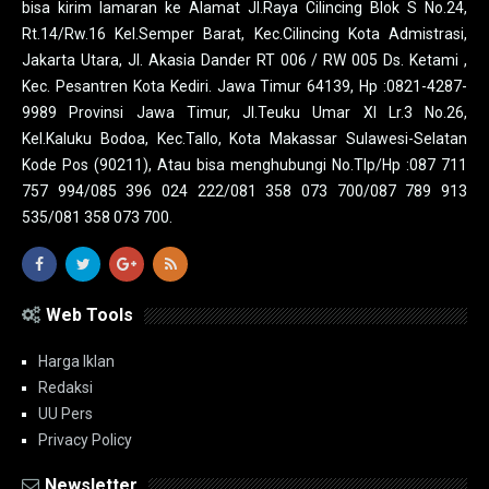
bisa kirim lamaran ke Alamat Jl.Raya Cilincing Blok S No.24,
Rt.14/Rw.16 Kel.Semper Barat, Kec.Cilincing Kota Admistrasi,
Jakarta Utara, Jl. Akasia Dander RT 006 / RW 005 Ds. Ketami ,
Kec. Pesantren Kota Kediri. Jawa Timur 64139, Hp :0821-4287-
9989 Provinsi Jawa Timur, Jl.Teuku Umar XI Lr.3 No.26,
Kel.Kaluku Bodoa, Kec.Tallo, Kota Makassar Sulawesi-Selatan
Kode Pos (90211), Atau bisa menghubungi No.Tlp/Hp :087 711
757 994/085 396 024 222/081 358 073 700/087 789 913
535/081 358 073 700.
Web Tools
Harga Iklan
Redaksi
UU Pers
Privacy Policy
Newsletter