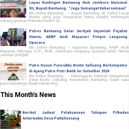
Lepas Kontingen Bantaeng Ikuti Jambore Nasional
XII, Bupati Bantaeng : "Jaga Semangat Kebersamaan"
BN Online Bantaeng , – Bupati Bantaeng, M. Fathul Fauzy
Nurdin yang juga merupakan Ketua majelis bimbingan
cabang gerakan Pramuka kwartir ca...
Polres Bantaeng Gelar Sertijab Sejumlah Pejabat
Utama, AKBP Andi Mayasari Pimpin Langsung
Upacara
BN Online Bantaeng – Kapolres Bantaeng, AKBP Andi
Mayasari Patongai, S.I.K., M.M., memimpin langsung upacara Serah Terima
Jabatan (Sertijab...
Putra Dusun Puncukku Bonto Salluang Berkompetisi
di Ajang Putra-Putri Batik Se-Sulselbar 2026
BN Online Bantaeng , – Kebanggaan kembali menyelimuti
Desa Bonto Salluang, Kecamatan Bantaeng. Salah satu
putra terbaiknya, Reski Hendri Wig...
This Month's News
Berikut Jadwal Pelaksanaan Tahapan Pilkades
Antarwaktu Desa Pattallassang