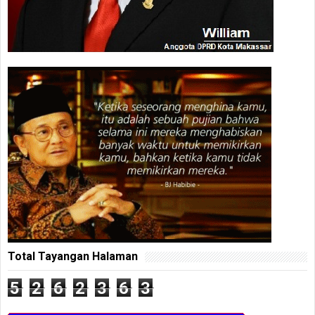
Total Tayangan Halaman
5
2
6
2
3
6
3