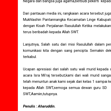
Negara dan bangsa juga agama,berbudi pekerti kepad
Dari pantauan media ini, rangkaian acara tersebut ju
Mukhlashin Pantannangka Kecamatan Linge Kabupate
dengan Kisah Perjalanan Rasulullah Ketika melakukan 
terus beribadah kepada Allah SWT.
Lanjutnya, Salah satu dari misi Rasulullah dalam pe
komunikasi kita dengan sang pencipta. Semakin dek
terkabul.
Ucapan apresiasi dari salah satu wali murid kepada 
acara Isra Mi'raj tersebut,kami dari wali murid sa
telah menuntun anak kami sejak dari kelas 1 sampai 
kepada Allah SWT,semoga semua dewan guru SD N 1
SWT,Aamiin,tutupnya.
Penulis : Aharuddin.