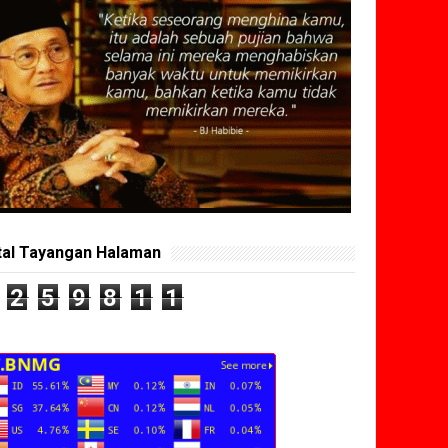
tal Tayangan Halaman
2
5
9
8
1
1