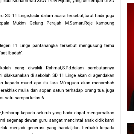
aj Nabi Muhammad SAW 1444 Hijriah, yang bertempat di SD
u SD 11 Linge,hadir dalam acara tersebut,turut hadir juga
epala Mukim Gelung Perajah M.Saman,Reje kampung
Negeri 11 Linge pantanangka tersebut mengusung tema
at Ibadah”.
ekolah yang diwakili Rahmat,S.Pd.dalam sambutannya
ini dilaksanakan di sekolah SD 11 Linge akan di agendakan
kan kepada murid apa itu Isra Mi'raj.juga akan menambah
erakhlak mulia dan sopan satun terhadap orang tua, juga
s satu sampai kelas 6.
inge,berharap kepada seluruh yang hadir dapat mengamalkan
,kami segenap dewan guru sangat mencintai anak didik kami
elak menjadi generasi yang handal,dan berbakti kepada