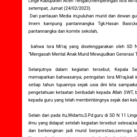
Linge Kabupaten Aceh Tengah,memperingati Isra Mi’r
setempat, Jumat (24/02/2023).
Dari pantauan Media ini,puluhan murid dan dewan gur
Imem kampung pantannangka Tgk.Hasan Basri,k
pantannangka dan komite sekolah,
bahwa Isra Mi’raj yang diselenggarakan oleh SD 
“Mengasah Mental Anak Murid Mewujudkan Generasi Ta
Selanjutnya dalam kegiatan tersebut, Kepala S
memaparkan bahwasanya, peringatan Isra Mi’raj,kali 
setiap tahun tujuannya sejak usia dini kita sampai
pengetahuan ketaatan beribadah kepada Allah SWT, b
kepada guru yang telah membimbingnya sejak dari kela
Selain dari pada itu,Widarto,S.Pd.guru di SD N 11 L
ilmu yang didapat setelah kegiatan tersebut selesai
dan berkeinginan jadi murid berperestasi,semoga k