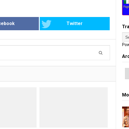
cebook
Twitter
Tr
Pow
Ar
Mo