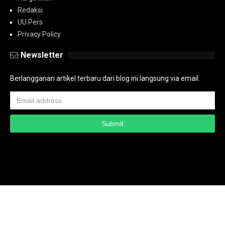
Redaksi
UU Pers
Privacy Policy
Newsletter
Berlangganan artikel terbaru dari blog ini langsung via email.
Copyright ©
2026
PT.Bidik Nasional Media Group
PT.Bidik Nasional
Media Group
Seputar
| Distributed By
www.bidiknasional.co.id
Powered by
Media
Siber