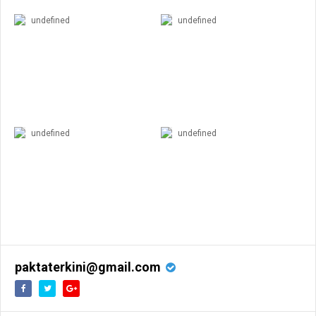
undefined
undefined
undefined
undefined
paktaterkini@gmail.com