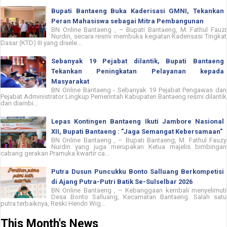
Bupati Bantaeng Buka Kaderisasi GMNI, Tekankan
Peran Mahasiswa sebagai Mitra Pembangunan
BN Online Bantaeng , – Bupati Bantaeng, M. Fathul Fauzi
Nurdin, secara resmi membuka kegiatan Kaderisasi Tingkat
Dasar (KTD) III yang disele...
Sebanyak 19 Pejabat dilantik, Bupati Bantaeng
Tekankan Peningkatan Pelayanan kepada
Masyarakat
BN Online Bantaeng - Sebanyak 19 Pejabat Pengawas dan
Pejabat Administrator Lingkup Pemerintah Kabupaten Bantaeng resmi dilantik
dan diambi...
Lepas Kontingen Bantaeng Ikuti Jambore Nasional
XII, Bupati Bantaeng : "Jaga Semangat Kebersamaan"
BN Online Bantaeng , – Bupati Bantaeng, M. Fathul Fauzy
Nurdin yang juga merupakan Ketua majelis bimbingan
cabang gerakan Pramuka kwartir ca...
Putra Dusun Puncukku Bonto Salluang Berkompetisi
di Ajang Putra-Putri Batik Se-Sulselbar 2026
BN Online Bantaeng , – Kebanggaan kembali menyelimuti
Desa Bonto Salluang, Kecamatan Bantaeng. Salah satu
putra terbaiknya, Reski Hendri Wig...
This Month's News