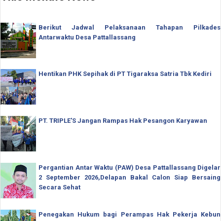
Berikut Jadwal Pelaksanaan Tahapan Pilkades
Antarwaktu Desa Pattallassang
Hentikan PHK Sepihak di PT Tigaraksa Satria Tbk Kediri
PT. TRIPLE'S Jangan Rampas Hak Pesangon Karyawan
Pergantian Antar Waktu (PAW) Desa Pattallassang Digelar
2 September 2026,Delapan Bakal Calon Siap Bersaing
Secara Sehat
Penegakan Hukum bagi Perampas Hak Pekerja Kebun