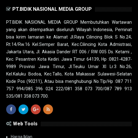
PT.BIDIK NASIONAL MEDIA GROUP
PT.BIDIK NASIONAL MEDIA GROUP Membutuhkan Wartawan
yang akan ditempatkan diseluruh Wilayah Indonesia, Peminat
bisa kirim lamaran ke Alamat Jl.Raya Cilincing Blok S No.24,
Rt.14/Rw.16 Kel.Semper Barat, Kec.Cilincing Kota Admistrasi,
Jakarta Utara, Jl. Akasia Dander RT 006 / RW 005 Ds. Ketami ,
Kec. Pesantren Kota Kediri. Jawa Timur 64139, Hp :0821-4287-
9989 Provinsi Jawa Timur, Jl.Teuku Umar XI Lr.3 No.26,
Kel.Kaluku Bodoa, Kec.Tallo, Kota Makassar Sulawesi-Selatan
Kode Pos (90211), Atau bisa menghubungi No.Tlp/Hp :087 711
757 994/085 396 024 222/081 358 073 700/087 789 913
535/081 358 073 700.
Web Tools
Harga Iklan