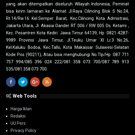
yang akan ditempatkan diseluruh Wilayah Indonesia, Peminat
bisa kirim lamaran ke Alamat Jl.Raya Cilincing Blok S No.24,
Rt.14/Rw.16 Kel.Semper Barat, Kec.Cilincing Kota Admistrasi,
Jakarta Utara, Jl. Akasia Dander RT 006 / RW 005 Ds. Ketami ,
Kec. Pesantren Kota Kediri. Jawa Timur 64139, Hp :0821-4287-
9989 Provinsi Jawa Timur, Jl.Teuku Umar XI Lr.3 No.26,
Kel.Kaluku Bodoa, Kec.Tallo, Kota Makassar Sulawesi-Selatan
Kode Pos (90211), Atau bisa menghubungi No.Tlp/Hp :087 711
757 994/085 396 024 222/081 358 073 700/087 789 913
535/081 358 073 700.
Web Tools
Harga Iklan
Redaksi
UU Pers
Privacy Policy