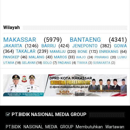
Wilayah
MAKASSAR
(5979)
BANTAENG
(4341)
JAKARTA
(1246)
BARRU
(424)
JENEPONTO
(382)
GOWA
(364)
TAKALAR
(239)
MAMUJU
(220)
BONE
(172)
ENREKANG
(64)
PANGKEP
(46)
MALANG
(43)
MAROS
(33)
WAJO
(24)
PINRANG
(20)
LUWU
UTARA
(18)
SELAYAR
(18)
SOLO
(7)
PADANG
(4)
TIMIKA
(3)
SURAKARTA
(2)
PT.BIDIK NASIONAL MEDIA GROUP
PT.BIDIK NASIONAL MEDIA GROUP Membutuhkan Wartawan