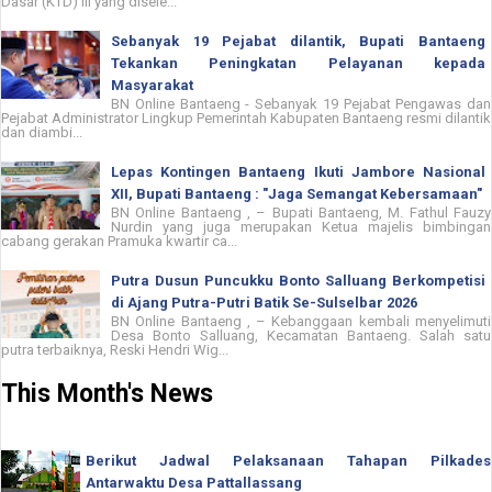
Dasar (KTD) III yang disele...
Sebanyak 19 Pejabat dilantik, Bupati Bantaeng
Tekankan Peningkatan Pelayanan kepada
Masyarakat
BN Online Bantaeng - Sebanyak 19 Pejabat Pengawas dan
Pejabat Administrator Lingkup Pemerintah Kabupaten Bantaeng resmi dilantik
dan diambi...
Lepas Kontingen Bantaeng Ikuti Jambore Nasional
XII, Bupati Bantaeng : "Jaga Semangat Kebersamaan"
BN Online Bantaeng , – Bupati Bantaeng, M. Fathul Fauzy
Nurdin yang juga merupakan Ketua majelis bimbingan
cabang gerakan Pramuka kwartir ca...
Putra Dusun Puncukku Bonto Salluang Berkompetisi
di Ajang Putra-Putri Batik Se-Sulselbar 2026
BN Online Bantaeng , – Kebanggaan kembali menyelimuti
Desa Bonto Salluang, Kecamatan Bantaeng. Salah satu
putra terbaiknya, Reski Hendri Wig...
This Month's News
Berikut Jadwal Pelaksanaan Tahapan Pilkades
Antarwaktu Desa Pattallassang