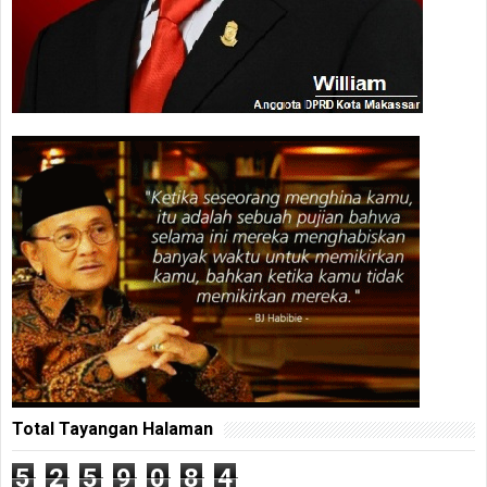
Total Tayangan Halaman
5
2
5
9
0
8
4