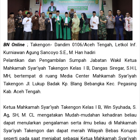
BN Online
; Takengon- Dandim 0106/Aceh Tengah, Letkol Inf.
Kurniawan Agung Sancoyo S.E., M. Han hadiri
Pelantikan dan Pengambilan Sumpah Jabatan Wakil Ketua
Mahkamah Syar'iyah Takengon Kelas I B, Dangas Siregar, S.H.I,
MH, bertempat di ruang Media Center Mahkamah Syar'iyah
Takengon Jl. Lukup Badak Kp. Blang Bebangka Kec. Pegasing
Kab. Aceh Tengah.
Ketua Mahkamah Syar'iyah Takengon Kelas I B, Win Syuhada, S.
Ag, SH, M. CL mengatakan Mudah-mudahan kehadiran beliau
dapat menularkan pengalaman serta ilmu beliau di Mahkamah
Syar'iyah Takengon dan dapat meraih Wilayah Bebas Korupsi
seperti pada saat menjabat sebagai Ketua Mahkamah Syar'iyah