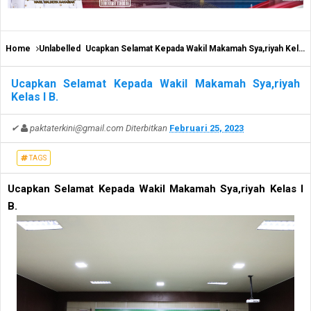
Home
Unlabelled
Ucapkan Selamat Kepada Wakil Makamah Sya,riyah Kelas I B.
Ucapkan Selamat Kepada Wakil Makamah Sya,riyah
Kelas I B.
✔
paktaterkini@gmail.com
Diterbitkan
Februari 25, 2023
TAGS
Ucapkan Selamat Kepada Wakil Makamah Sya,riyah Kelas I
B.