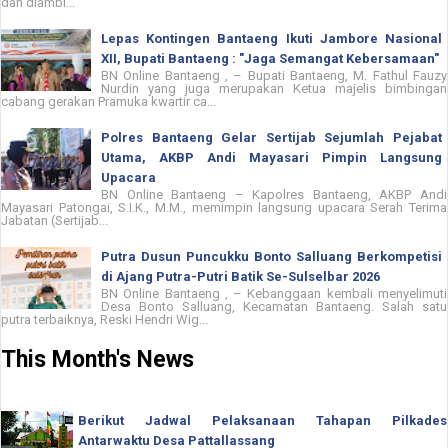
dan diambi...
Lepas Kontingen Bantaeng Ikuti Jambore Nasional
XII, Bupati Bantaeng : "Jaga Semangat Kebersamaan"
BN Online Bantaeng , – Bupati Bantaeng, M. Fathul Fauzy
Nurdin yang juga merupakan Ketua majelis bimbingan
cabang gerakan Pramuka kwartir ca...
Polres Bantaeng Gelar Sertijab Sejumlah Pejabat
Utama, AKBP Andi Mayasari Pimpin Langsung
Upacara
BN Online Bantaeng – Kapolres Bantaeng, AKBP Andi
Mayasari Patongai, S.I.K., M.M., memimpin langsung upacara Serah Terima
Jabatan (Sertijab...
Putra Dusun Puncukku Bonto Salluang Berkompetisi
di Ajang Putra-Putri Batik Se-Sulselbar 2026
BN Online Bantaeng , – Kebanggaan kembali menyelimuti
Desa Bonto Salluang, Kecamatan Bantaeng. Salah satu
putra terbaiknya, Reski Hendri Wig...
This Month's News
Berikut Jadwal Pelaksanaan Tahapan Pilkades
Antarwaktu Desa Pattallassang