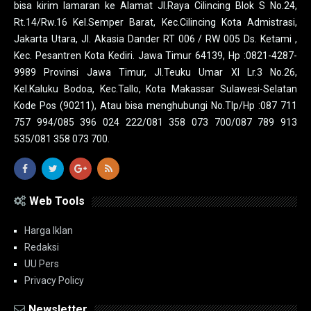
bisa kirim lamaran ke Alamat Jl.Raya Cilincing Blok S No.24,
Rt.14/Rw.16 Kel.Semper Barat, Kec.Cilincing Kota Admistrasi,
Jakarta Utara, Jl. Akasia Dander RT 006 / RW 005 Ds. Ketami ,
Kec. Pesantren Kota Kediri. Jawa Timur 64139, Hp :0821-4287-
9989 Provinsi Jawa Timur, Jl.Teuku Umar XI Lr.3 No.26,
Kel.Kaluku Bodoa, Kec.Tallo, Kota Makassar Sulawesi-Selatan
Kode Pos (90211), Atau bisa menghubungi No.Tlp/Hp :087 711
757 994/085 396 024 222/081 358 073 700/087 789 913
535/081 358 073 700.
Web Tools
Harga Iklan
Redaksi
UU Pers
Privacy Policy
Newsletter