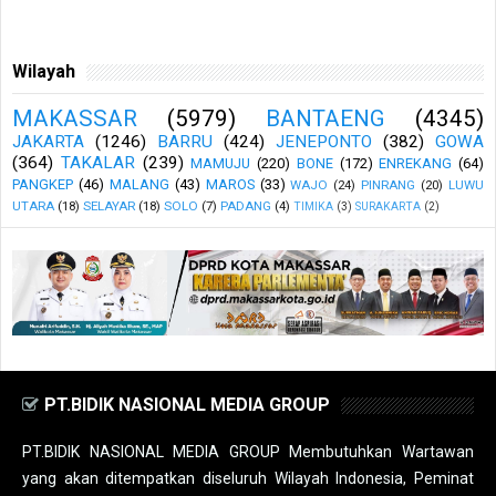
Wilayah
MAKASSAR
(5979)
BANTAENG
(4345)
JAKARTA
(1246)
BARRU
(424)
JENEPONTO
(382)
GOWA
(364)
TAKALAR
(239)
MAMUJU
(220)
BONE
(172)
ENREKANG
(64)
PANGKEP
(46)
MALANG
(43)
MAROS
(33)
WAJO
(24)
PINRANG
(20)
LUWU
UTARA
(18)
SELAYAR
(18)
SOLO
(7)
PADANG
(4)
TIMIKA
(3)
SURAKARTA
(2)
PT.BIDIK NASIONAL MEDIA GROUP
PT.BIDIK NASIONAL MEDIA GROUP Membutuhkan Wartawan
yang akan ditempatkan diseluruh Wilayah Indonesia, Peminat