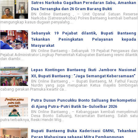
Satres Narkoba Gagalkan Peredaran Sabu, Amankan
Dua Tersangka dan 26 Gram Barang Bukti
BN Online Bantaeng , – Unit Opsnal Satuan Reserse
Narkoba (Satresnarkoba) Polres Bantaeng kembali berhasil
mengungkap kasus dugaan penyalahg...
Sebanyak 19 Pejabat dilantik, Bupati Bantaeng
Tekankan Peningkatan Pelayanan kepada
Masyarakat
BN Online Bantaeng - Sebanyak 19 Pejabat Pengawas dan
Pejabat Administrator Lingkup Pemerintah Kabupaten Bantaeng resmi dilantik
dan diambi...
Lepas Kontingen Bantaeng Ikuti Jambore Nasional
XII, Bupati Bantaeng : "Jaga Semangat Kebersamaan"
BN Online Bantaeng , – Bupati Bantaeng, M. Fathul Fauzy
Nurdin yang juga merupakan Ketua majelis bimbingan
cabang gerakan Pramuka kwartir ca...
Putra Dusun Puncukku Bonto Salluang Berkompetisi
di Ajang Putra-Putri Batik Se-Sulselbar 2026
BN Online Bantaeng , – Kebanggaan kembali menyelimuti
Desa Bonto Salluang, Kecamatan Bantaeng. Salah satu
putra terbaiknya, Reski Hendri Wig...
Bupati Bantaeng Buka Kaderisasi GMNI, Tekankan
Peran Mahasiswa sebagai Mitra Pembangunan