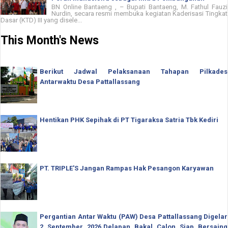
BN Online Bantaeng , – Bupati Bantaeng, M. Fathul Fauzi
Nurdin, secara resmi membuka kegiatan Kaderisasi Tingkat
Dasar (KTD) III yang disele...
This Month's News
Berikut Jadwal Pelaksanaan Tahapan Pilkades
Antarwaktu Desa Pattallassang
Hentikan PHK Sepihak di PT Tigaraksa Satria Tbk Kediri
PT. TRIPLE'S Jangan Rampas Hak Pesangon Karyawan
Pergantian Antar Waktu (PAW) Desa Pattallassang Digelar
2 September 2026,Delapan Bakal Calon Siap Bersaing