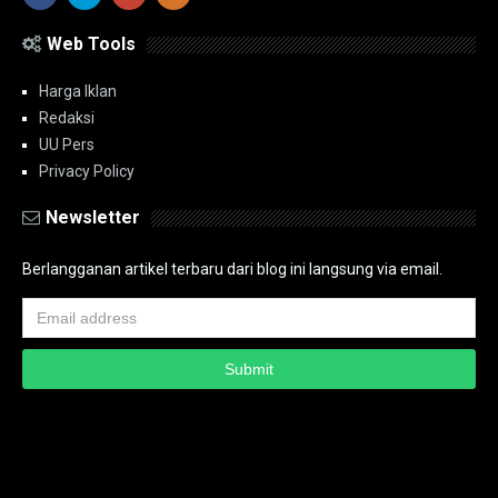
Web Tools
Harga Iklan
Redaksi
UU Pers
Privacy Policy
Newsletter
Berlangganan artikel terbaru dari blog ini langsung via email.
Copyright ©
2026
PT.Bidik Nasional Media Group
PT.Bidik Nasional
Media Group
Seputar
| Distributed By
www.bidiknasional.co.id
Powered by
Media
Siber