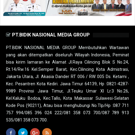
PT.BIDIK NASIONAL MEDIA GROUP
PT.BIDIK NASIONAL MEDIA GROUP Membutuhkan Wartawan
yang akan ditempatkan diseluruh Wilayah Indonesia, Peminat
bisa kirim lamaran ke Alamat Jl.Raya Cilincing Blok S No.24,
Rt.14/Rw.16 Kel.Semper Barat, Kec.Cilincing Kota Admistrasi,
Jakarta Utara, Jl. Akasia Dander RT 006 / RW 005 Ds. Ketami ,
Kec. Pesantren Kota Kediri. Jawa Timur 64139, Hp :0821-4287-
9989 Provinsi Jawa Timur, Jl.Teuku Umar XI Lr.3 No.26,
Kel.Kaluku Bodoa, Kec.Tallo, Kota Makassar Sulawesi-Selatan
Kode Pos (90211), Atau bisa menghubungi No.Tlp/Hp :087 711
757 994/085 396 024 222/081 358 073 700/087 789 913
535/081 358 073 700.