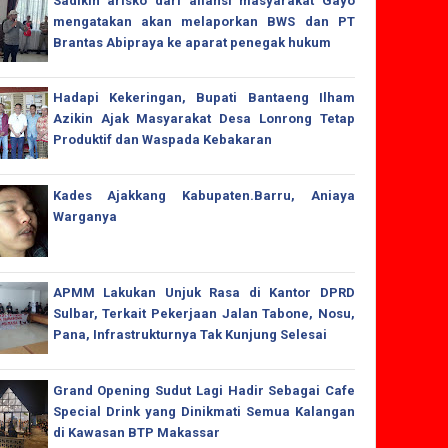
Sadikin arisko dari aliansi masyarakat Gayo
mengatakan akan melaporkan BWS dan PT
Brantas Abipraya ke aparat penegak hukum
Hadapi Kekeringan, Bupati Bantaeng Ilham
Azikin Ajak Masyarakat Desa Lonrong Tetap
Produktif dan Waspada Kebakaran
Kades Ajakkang Kabupaten.Barru, Aniaya
Warganya
APMM Lakukan Unjuk Rasa di Kantor DPRD
Sulbar, Terkait Pekerjaan Jalan Tabone, Nosu,
Pana, Infrastrukturnya Tak Kunjung Selesai
Grand Opening Sudut Lagi Hadir Sebagai Cafe
Special Drink yang Dinikmati Semua Kalangan
di Kawasan BTP Makassar