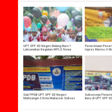
UPT SPF SD Negeri Balang Baru 1
Penerimaan Peserta
Laksanakan Kegiatan MPLS Siswa
Inpres Mariso II M
Baru.. !!!
2024/2025
Giat PPDB UPT SPF SD Negeri
Suksesnya Penerim
Mattoangin 2 Kota Makassar Sukses
Baru di UPT SPF S
Digelar
Bawakaraeng, Kota