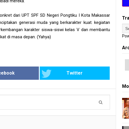
ibadi mereka.
nkret dari UPT SPF SD Negeri Pongtiku I Kota Makassar
Tr
ciptakan generasi muda yang berkarakter kuat. kegiatan
erkembangan karakter siswa-siswi kelas V dan membantu
Pow
at di masa depan. (Yahya)
Ar
cebook
Twitter
Mo