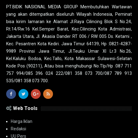
PT.BIDIK NASIONAL MEDIA GROUP Membutuhkan Wartawan
yang akan ditempatkan diseluruh Wilayah Indonesia, Peminat
bisa kirim lamaran ke Alamat Jl.Raya Cilincing Blok S No.24,
Rt.14/Rw.16 Kel.Semper Barat, Kec.Cilincing Kota Admistrasi,
Jakarta Utara, Jl. Akasia Dander RT 006 / RW 005 Ds. Ketami ,
Kec. Pesantren Kota Kediri. Jawa Timur 64139, Hp :0821-4287-
9989 Provinsi Jawa Timur, Jl.Teuku Umar XI Lr.3 No.26,
Kel.Kaluku Bodoa, Kec.Tallo, Kota Makassar Sulawesi-Selatan
Kode Pos (90211), Atau bisa menghubungi No.Tlp/Hp :087 711
757 994/085 396 024 222/081 358 073 700/087 789 913
535/081 358 073 700.
Web Tools
Harga Iklan
Redaksi
UU Pers