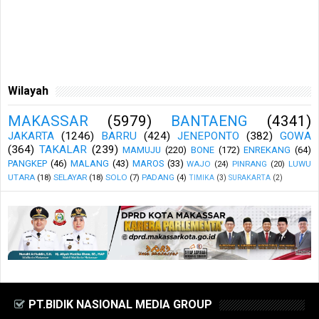
Wilayah
MAKASSAR
(5979)
BANTAENG
(4341)
JAKARTA
(1246)
BARRU
(424)
JENEPONTO
(382)
GOWA
(364)
TAKALAR
(239)
MAMUJU
(220)
BONE
(172)
ENREKANG
(64)
PANGKEP
(46)
MALANG
(43)
MAROS
(33)
WAJO
(24)
PINRANG
(20)
LUWU
UTARA
(18)
SELAYAR
(18)
SOLO
(7)
PADANG
(4)
TIMIKA
(3)
SURAKARTA
(2)
PT.BIDIK NASIONAL MEDIA GROUP