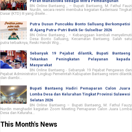
Peran Mahasiswa sebagai Mitra Pembangunan
BN Online Bantaeng , – Bupati Bantaeng, M. Fathul Fauzi
Nurdin, secara resmi membuka kegiatan Kaderisasi Tingkat
Dasar (KTD) III yang disele...
Putra Dusun Puncukku Bonto Salluang Berkompetisi
di Ajang Putra-Putri Batik Se-Sulselbar 2026
BN Online Bantaeng , – Kebanggaan kembali menyelimuti
Desa Bonto Salluang, Kecamatan Bantaeng. Salah satu
putra terbaiknya, Reski Hendri Wig...
Sebanyak 19 Pejabat dilantik, Bupati Bantaeng
Tekankan Peningkatan Pelayanan kepada
Masyarakat
BN Online Bantaeng - Sebanyak 19 Pejabat Pengawas dan
Pejabat Administrator Lingkup Pemerintah Kabupaten Bantaeng resmi dilantik
dan diambi...
Bupati Bantaeng Hadiri Pemaparan Calon Juara
Lomba Desa dan Kelurahan Tingkat Provinsi Sulawesi
Selatan 2026
BN Online Bantaeng – Bupati Bantaeng, M. Fathul Fauzy
Nurdin menghadiri kegiatan Zoom Meeting Pemaparan Calon Juara Lomba
Desa dan Keluraha...
This Month's News