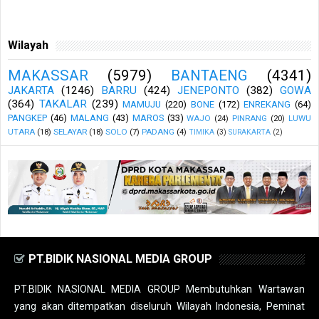
Wilayah
MAKASSAR
(5979)
BANTAENG
(4341)
JAKARTA
(1246)
BARRU
(424)
JENEPONTO
(382)
GOWA
(364)
TAKALAR
(239)
MAMUJU
(220)
BONE
(172)
ENREKANG
(64)
PANGKEP
(46)
MALANG
(43)
MAROS
(33)
WAJO
(24)
PINRANG
(20)
LUWU
UTARA
(18)
SELAYAR
(18)
SOLO
(7)
PADANG
(4)
TIMIKA
(3)
SURAKARTA
(2)
PT.BIDIK NASIONAL MEDIA GROUP
PT.BIDIK NASIONAL MEDIA GROUP Membutuhkan Wartawan
yang akan ditempatkan diseluruh Wilayah Indonesia, Peminat