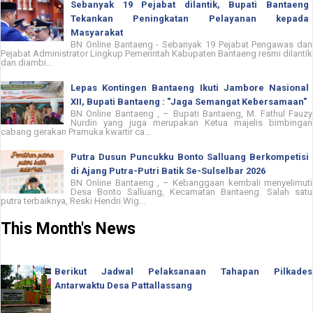
Sebanyak 19 Pejabat dilantik, Bupati Bantaeng
Tekankan Peningkatan Pelayanan kepada
Masyarakat
BN Online Bantaeng - Sebanyak 19 Pejabat Pengawas dan
Pejabat Administrator Lingkup Pemerintah Kabupaten Bantaeng resmi dilantik
dan diambi...
Lepas Kontingen Bantaeng Ikuti Jambore Nasional
XII, Bupati Bantaeng : "Jaga Semangat Kebersamaan"
BN Online Bantaeng , – Bupati Bantaeng, M. Fathul Fauzy
Nurdin yang juga merupakan Ketua majelis bimbingan
cabang gerakan Pramuka kwartir ca...
Putra Dusun Puncukku Bonto Salluang Berkompetisi
di Ajang Putra-Putri Batik Se-Sulselbar 2026
BN Online Bantaeng , – Kebanggaan kembali menyelimuti
Desa Bonto Salluang, Kecamatan Bantaeng. Salah satu
putra terbaiknya, Reski Hendri Wig...
This Month's News
Berikut Jadwal Pelaksanaan Tahapan Pilkades
Antarwaktu Desa Pattallassang