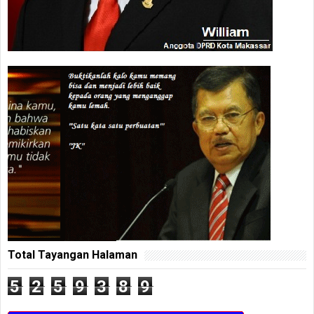
Total Tayangan Halaman
5
2
5
9
3
8
9