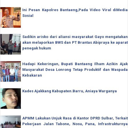
Ini Pesan Kapolres Bantaeng,Pada Video Viral diMedia
Sosial
Sadikin arisko dari aliansi masyarakat Gayo mengatakan
akan melaporkan BWS dan PT Brantas Abipraya ke aparat
penegak hukum
Hadapi Kekeringan, Bupati Bantaeng Ilham Azikin Ajak
Masyarakat Desa Lonrong Tetap Produktif dan Waspada
Kebakaran
Kades Ajakkang Kabupaten.Barru, Aniaya Warganya
APMM Lakukan Unjuk Rasa di Kantor DPRD Sulbar, Terkait
Pekerjaan Jalan Tabone, Nosu, Pana, Infrastrukturnya