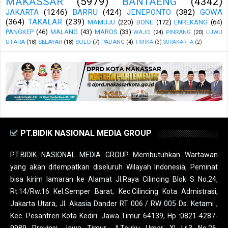
MAKASSAR
(5979)
BANTAENG
(4342)
JAKARTA
(1246)
BARRU
(424)
JENEPONTO
(382)
GOWA
(364)
TAKALAR
(239)
MAMUJU
(220)
BONE
(172)
ENREKANG
(64)
PANGKEP
(46)
MALANG
(43)
MAROS
(33)
WAJO
(24)
PINRANG
(20)
LUWU
UTARA
(18)
SELAYAR
(18)
SOLO
(7)
PADANG
(4)
TIMIKA
(3)
SURAKARTA
(2)
PT.BIDIK NASIONAL MEDIA GROUP
PT.BIDIK NASIONAL MEDIA GROUP Membutuhkan Wartawan
yang akan ditempatkan diseluruh Wilayah Indonesia, Peminat
bisa kirim lamaran ke Alamat Jl.Raya Cilincing Blok S No.24,
Rt.14/Rw.16 Kel.Semper Barat, Kec.Cilincing Kota Admistrasi,
Jakarta Utara, Jl. Akasia Dander RT 006 / RW 005 Ds. Ketami ,
Kec. Pesantren Kota Kediri. Jawa Timur 64139, Hp :0821-4287-
9989 Provinsi Jawa Timur, Jl.Teuku Umar XI Lr.3 No.26,