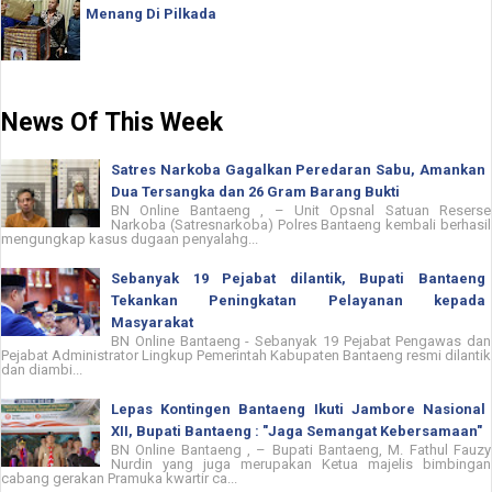
Menang Di Pilkada
News Of This Week
Satres Narkoba Gagalkan Peredaran Sabu, Amankan
Dua Tersangka dan 26 Gram Barang Bukti
BN Online Bantaeng , – Unit Opsnal Satuan Reserse
Narkoba (Satresnarkoba) Polres Bantaeng kembali berhasil
mengungkap kasus dugaan penyalahg...
Sebanyak 19 Pejabat dilantik, Bupati Bantaeng
Tekankan Peningkatan Pelayanan kepada
Masyarakat
BN Online Bantaeng - Sebanyak 19 Pejabat Pengawas dan
Pejabat Administrator Lingkup Pemerintah Kabupaten Bantaeng resmi dilantik
dan diambi...
Lepas Kontingen Bantaeng Ikuti Jambore Nasional
XII, Bupati Bantaeng : "Jaga Semangat Kebersamaan"
BN Online Bantaeng , – Bupati Bantaeng, M. Fathul Fauzy
Nurdin yang juga merupakan Ketua majelis bimbingan
cabang gerakan Pramuka kwartir ca...