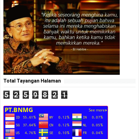
Total Tayangan Halaman
5
2
5
9
8
2
1