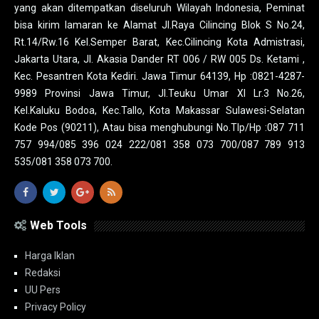
yang akan ditempatkan diseluruh Wilayah Indonesia, Peminat
bisa kirim lamaran ke Alamat Jl.Raya Cilincing Blok S No.24,
Rt.14/Rw.16 Kel.Semper Barat, Kec.Cilincing Kota Admistrasi,
Jakarta Utara, Jl. Akasia Dander RT 006 / RW 005 Ds. Ketami ,
Kec. Pesantren Kota Kediri. Jawa Timur 64139, Hp :0821-4287-
9989 Provinsi Jawa Timur, Jl.Teuku Umar XI Lr.3 No.26,
Kel.Kaluku Bodoa, Kec.Tallo, Kota Makassar Sulawesi-Selatan
Kode Pos (90211), Atau bisa menghubungi No.Tlp/Hp :087 711
757 994/085 396 024 222/081 358 073 700/087 789 913
535/081 358 073 700.
Web Tools
Harga Iklan
Redaksi
UU Pers
Privacy Policy