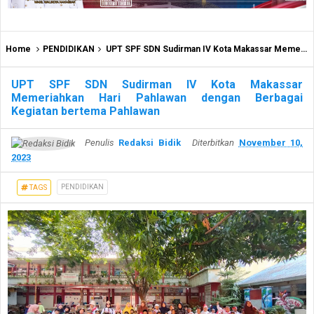
Home
PENDIDIKAN
UPT SPF SDN Sudirman IV Kota Makassar Memeriahkan Hari Pahlawan dengan Berbagai Kegiatan bertema Pahlawan
UPT SPF SDN Sudirman IV Kota Makassar
Memeriahkan Hari Pahlawan dengan Berbagai
Kegiatan bertema Pahlawan
Penulis
Redaksi Bidik
Diterbitkan
November 10,
2023
PENDIDIKAN
TAGS