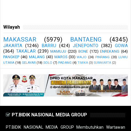
Wilayah
MAKASSAR
(5979)
BANTAENG
(4345)
JAKARTA
(1246)
BARRU
(424)
JENEPONTO
(382)
GOWA
(364)
TAKALAR
(239)
MAMUJU
(220)
BONE
(172)
ENREKANG
(64)
PANGKEP
(46)
MALANG
(43)
MAROS
(33)
WAJO
(24)
PINRANG
(20)
LUWU
UTARA
(18)
SELAYAR
(18)
SOLO
(7)
PADANG
(4)
TIMIKA
(3)
SURAKARTA
(2)
PT.BIDIK NASIONAL MEDIA GROUP
PT.BIDIK NASIONAL MEDIA GROUP Membutuhkan Wartawan