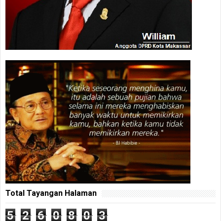
Total Tayangan Halaman
5
2
6
0
8
0
3