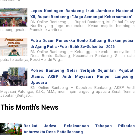
Lepas Kontingen Bantaeng Ikuti Jambore Nasional
XII, Bupati Bantaeng : "Jaga Semangat Kebersamaan"
BN Online Bantaeng , – Bupati Bantaeng, M. Fathul Fauzy
Nurdin yang juga merupakan Ketua majelis bimbingan
cabang gerakan Pramuka kwartir ca...
Putra Dusun Puncukku Bonto Salluang Berkompetisi
di Ajang Putra-Putri Batik Se-Sulselbar 2026
BN Online Bantaeng , – Kebanggaan kembali menyelimuti
Desa Bonto Salluang, Kecamatan Bantaeng. Salah satu
putra terbaiknya, Reski Hendri Wig...
Polres Bantaeng Gelar Sertijab Sejumlah Pejabat
Utama, AKBP Andi Mayasari Pimpin Langsung
Upacara
BN Online Bantaeng – Kapolres Bantaeng, AKBP Andi
Mayasari Patongai, S.I.K., M.M., memimpin langsung upacara Serah Terima
Jabatan (Sertijab...
This Month's News
Berikut Jadwal Pelaksanaan Tahapan Pilkades
Antarwaktu Desa Pattallassang