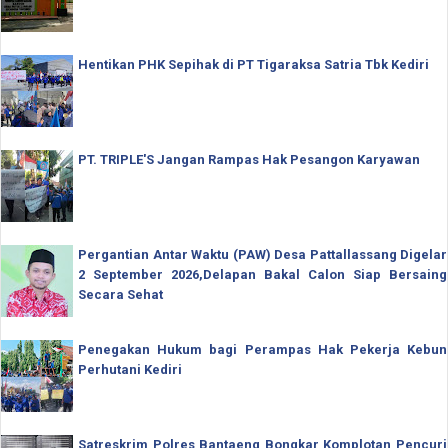
Hentikan PHK Sepihak di PT Tigaraksa Satria Tbk Kediri
PT. TRIPLE'S Jangan Rampas Hak Pesangon Karyawan
Pergantian Antar Waktu (PAW) Desa Pattallassang Digelar
2 September 2026,Delapan Bakal Calon Siap Bersaing
Secara Sehat
Penegakan Hukum bagi Perampas Hak Pekerja Kebun
Perhutani Kediri
Satreskrim Polres Bantaeng Bongkar Komplotan Pencuri