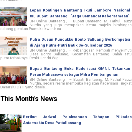
Lepas Kontingen Bantaeng Ikuti Jambore Nasional
XII, Bupati Bantaeng : "Jaga Semangat Kebersamaan"
BN Online Bantaeng , – Bupati Bantaeng, M. Fathul Fauzy
Nurdin yang juga merupakan Ketua majelis bimbingan
cabang gerakan Pramuka kwartir ca...
Putra Dusun Puncukku Bonto Salluang Berkompetisi
di Ajang Putra-Putri Batik Se-Sulselbar 2026
BN Online Bantaeng , – Kebanggaan kembali menyelimuti
Desa Bonto Salluang, Kecamatan Bantaeng. Salah satu
putra terbaiknya, Reski Hendri Wig...
Bupati Bantaeng Buka Kaderisasi GMNI, Tekankan
Peran Mahasiswa sebagai Mitra Pembangunan
BN Online Bantaeng , – Bupati Bantaeng, M. Fathul Fauzi
Nurdin, secara resmi membuka kegiatan Kaderisasi Tingkat
Dasar (KTD) III yang disele...
This Month's News
Berikut Jadwal Pelaksanaan Tahapan Pilkades
Antarwaktu Desa Pattallassang