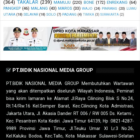
(364)
TAKALAR
(239)
MAMUJU
(220)
BONE
(172)
ENREKANG
(64)
PANGKEP
(46)
MALANG
(43)
MAROS
(33)
WAJO
(24)
PINRANG
(20)
LUWU
UTARA
(18)
SELAYAR
(18)
SOLO
(7)
PADANG
(4)
TIMIKA
(3)
SURAKARTA
(2)
PT.BIDIK NASIONAL MEDIA GROUP
PT.BIDIK NASIONAL MEDIA GROUP Membutuhkan Wartawan
yang akan ditempatkan diseluruh Wilayah Indonesia, Peminat
bisa kirim lamaran ke Alamat Jl.Raya Cilincing Blok S No.24,
Rt.14/Rw.16 Kel.Semper Barat, Kec.Cilincing Kota Admistrasi,
Jakarta Utara, Jl. Akasia Dander RT 006 / RW 005 Ds. Ketami ,
Kec. Pesantren Kota Kediri. Jawa Timur 64139, Hp :0821-4287-
9989 Provinsi Jawa Timur, Jl.Teuku Umar XI Lr.3 No.26,
Kel.Kaluku Bodoa, Kec.Tallo, Kota Makassar Sulawesi-Selatan