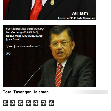
Total Tayangan Halaman
5
2
5
9
9
7
6