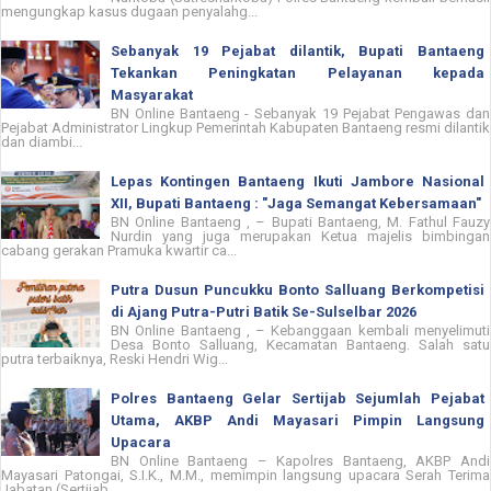
mengungkap kasus dugaan penyalahg...
Sebanyak 19 Pejabat dilantik, Bupati Bantaeng
Tekankan Peningkatan Pelayanan kepada
Masyarakat
BN Online Bantaeng - Sebanyak 19 Pejabat Pengawas dan
Pejabat Administrator Lingkup Pemerintah Kabupaten Bantaeng resmi dilantik
dan diambi...
Lepas Kontingen Bantaeng Ikuti Jambore Nasional
XII, Bupati Bantaeng : "Jaga Semangat Kebersamaan"
BN Online Bantaeng , – Bupati Bantaeng, M. Fathul Fauzy
Nurdin yang juga merupakan Ketua majelis bimbingan
cabang gerakan Pramuka kwartir ca...
Putra Dusun Puncukku Bonto Salluang Berkompetisi
di Ajang Putra-Putri Batik Se-Sulselbar 2026
BN Online Bantaeng , – Kebanggaan kembali menyelimuti
Desa Bonto Salluang, Kecamatan Bantaeng. Salah satu
putra terbaiknya, Reski Hendri Wig...
Polres Bantaeng Gelar Sertijab Sejumlah Pejabat
Utama, AKBP Andi Mayasari Pimpin Langsung
Upacara
BN Online Bantaeng – Kapolres Bantaeng, AKBP Andi
Mayasari Patongai, S.I.K., M.M., memimpin langsung upacara Serah Terima
Jabatan (Sertijab...