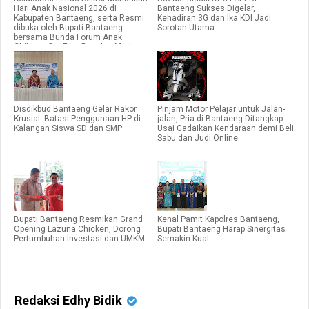
Hari Anak Nasional 2026 di
Bantaeng Sukses Digelar,
Kabupaten Bantaeng, serta Resmi
Kehadiran 3G dan Ika KDI Jadi
dibuka oleh Bupati Bantaeng
Sorotan Utama
bersama Bunda Forum Anak
Children Car Free Day dan Market
Day.
Disdikbud Bantaeng Gelar Rakor
Pinjam Motor Pelajar untuk Jalan-
Krusial: Batasi Penggunaan HP di
jalan, Pria di Bantaeng Ditangkap
Kalangan Siswa SD dan SMP
Usai Gadaikan Kendaraan demi Beli
Sabu dan Judi Online
Bupati Bantaeng Resmikan Grand
Kenal Pamit Kapolres Bantaeng,
Opening Lazuna Chicken, Dorong
Bupati Bantaeng Harap Sinergitas
Pertumbuhan Investasi dan UMKM
Semakin Kuat
Redaksi Edhy Bidik