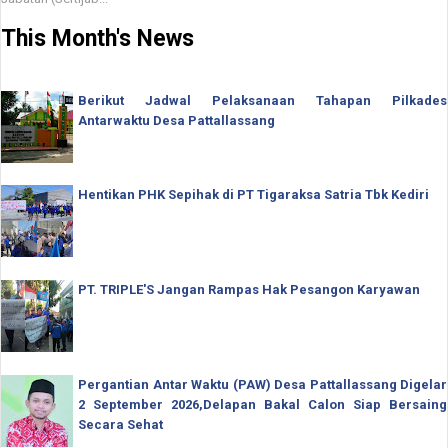
This Month's News
Berikut Jadwal Pelaksanaan Tahapan Pilkades
Antarwaktu Desa Pattallassang
Hentikan PHK Sepihak di PT Tigaraksa Satria Tbk Kediri
PT. TRIPLE'S Jangan Rampas Hak Pesangon Karyawan
Pergantian Antar Waktu (PAW) Desa Pattallassang Digelar
2 September 2026,Delapan Bakal Calon Siap Bersaing
Secara Sehat