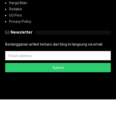
Harga Iklan
Redaksi
UU Pers
Privacy Policy
Newsletter
Berlangganan artikel terbaru dari blog ini langsung via email.
Copyright ©
2026
PT.Bidik Nasional Media Group
PT.Bidik Nasional
Media Group
Seputar
| Distributed By
www.bidiknasional.co.id
Powered by
Media
Siber