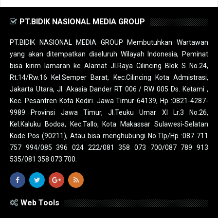
PT.BIDIK NASIONAL MEDIA GROUP
PT.BIDIK NASIONAL MEDIA GROUP Membutuhkan Wartawan
yang akan ditempatkan diseluruh Wilayah Indonesia, Peminat
bisa kirim lamaran ke Alamat Jl.Raya Cilincing Blok S No.24,
Rt.14/Rw.16 Kel.Semper Barat, Kec.Cilincing Kota Admistrasi,
Jakarta Utara, Jl. Akasia Dander RT 006 / RW 005 Ds. Ketami ,
Kec. Pesantren Kota Kediri. Jawa Timur 64139, Hp :0821-4287-
9989 Provinsi Jawa Timur, Jl.Teuku Umar XI Lr.3 No.26,
Kel.Kaluku Bodoa, Kec.Tallo, Kota Makassar Sulawesi-Selatan
Kode Pos (90211), Atau bisa menghubungi No.Tlp/Hp :087 711
757 994/085 396 024 222/081 358 073 700/087 789 913
535/081 358 073 700.
Web Tools