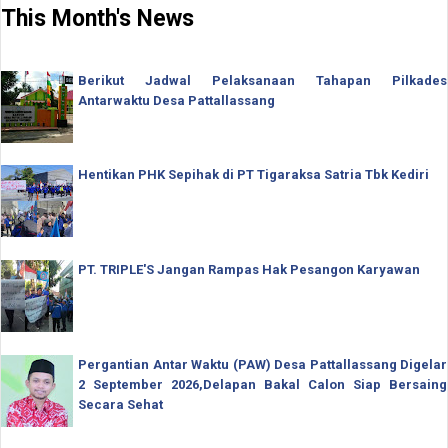
This Month's News
Berikut Jadwal Pelaksanaan Tahapan Pilkades
Antarwaktu Desa Pattallassang
Hentikan PHK Sepihak di PT Tigaraksa Satria Tbk Kediri
PT. TRIPLE'S Jangan Rampas Hak Pesangon Karyawan
Pergantian Antar Waktu (PAW) Desa Pattallassang Digelar
2 September 2026,Delapan Bakal Calon Siap Bersaing
Secara Sehat