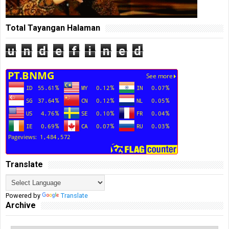
Total Tayangan Halaman
u
n
d
e
f
i
n
e
d
Translate
Powered by
Translate
Archive