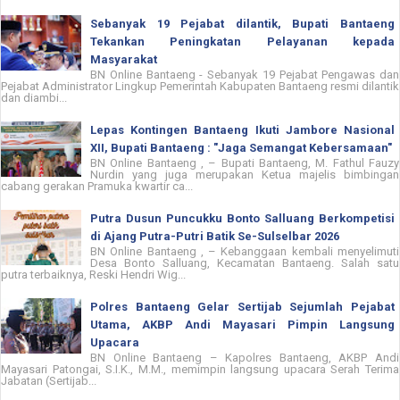
Sebanyak 19 Pejabat dilantik, Bupati Bantaeng
Tekankan Peningkatan Pelayanan kepada
Masyarakat
BN Online Bantaeng - Sebanyak 19 Pejabat Pengawas dan
Pejabat Administrator Lingkup Pemerintah Kabupaten Bantaeng resmi dilantik
dan diambi...
Lepas Kontingen Bantaeng Ikuti Jambore Nasional
XII, Bupati Bantaeng : "Jaga Semangat Kebersamaan"
BN Online Bantaeng , – Bupati Bantaeng, M. Fathul Fauzy
Nurdin yang juga merupakan Ketua majelis bimbingan
cabang gerakan Pramuka kwartir ca...
Putra Dusun Puncukku Bonto Salluang Berkompetisi
di Ajang Putra-Putri Batik Se-Sulselbar 2026
BN Online Bantaeng , – Kebanggaan kembali menyelimuti
Desa Bonto Salluang, Kecamatan Bantaeng. Salah satu
putra terbaiknya, Reski Hendri Wig...
Polres Bantaeng Gelar Sertijab Sejumlah Pejabat
Utama, AKBP Andi Mayasari Pimpin Langsung
Upacara
BN Online Bantaeng – Kapolres Bantaeng, AKBP Andi
Mayasari Patongai, S.I.K., M.M., memimpin langsung upacara Serah Terima
Jabatan (Sertijab...