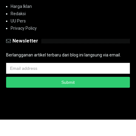
Harga Iklan
Redaksi
UU Pers
Privacy Policy
Newsletter
Berlangganan artikel terbaru dari blog ini langsung via email.
Copyright ©
2026
PT.Bidik Nasional Media Group
PT.Bidik Nasional
Media Group
Seputar
| Distributed By
www.bidiknasional.co.id
Powered by
Media
Siber