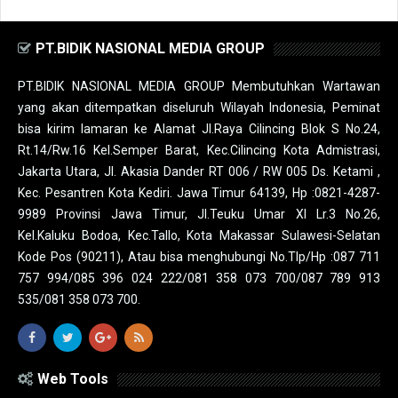
PT.BIDIK NASIONAL MEDIA GROUP
PT.BIDIK NASIONAL MEDIA GROUP Membutuhkan Wartawan
yang akan ditempatkan diseluruh Wilayah Indonesia, Peminat
bisa kirim lamaran ke Alamat Jl.Raya Cilincing Blok S No.24,
Rt.14/Rw.16 Kel.Semper Barat, Kec.Cilincing Kota Admistrasi,
Jakarta Utara, Jl. Akasia Dander RT 006 / RW 005 Ds. Ketami ,
Kec. Pesantren Kota Kediri. Jawa Timur 64139, Hp :0821-4287-
9989 Provinsi Jawa Timur, Jl.Teuku Umar XI Lr.3 No.26,
Kel.Kaluku Bodoa, Kec.Tallo, Kota Makassar Sulawesi-Selatan
Kode Pos (90211), Atau bisa menghubungi No.Tlp/Hp :087 711
757 994/085 396 024 222/081 358 073 700/087 789 913
535/081 358 073 700.
Web Tools