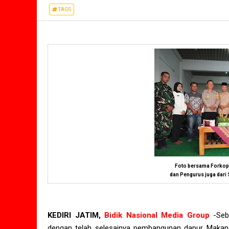
TAGS
Foto bersama Forkop
dan Pengurus juga dari 
KEDIRI JATIM,
Bidik Nasional Media Group
-
Seb
dengan telah selesainya pembangunan dapur Makan B