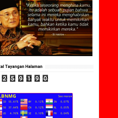
tal Tayangan Halaman
2
5
9
1
9
0