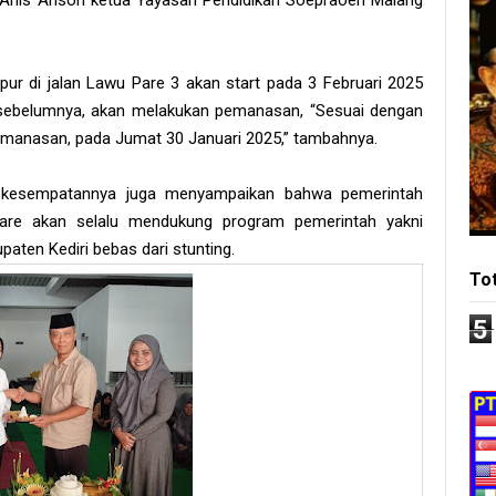
 Anis Ansori ketua Yayasan Pendidikan Soepraoen Malang
r di jalan Lawu Pare 3 akan start pada 3 Februari 2025
ri sebelumnya, akan melakukan pemanasan, “Sesuai dengan
 pemanasan, pada Jumat 30 Januari 2025,” tambahnya.
 kesempatannya juga menyampaikan bahwa pemerintah
are akan selalu mendukung program pemerintah yakni
aten Kediri bebas dari stunting.
To
5