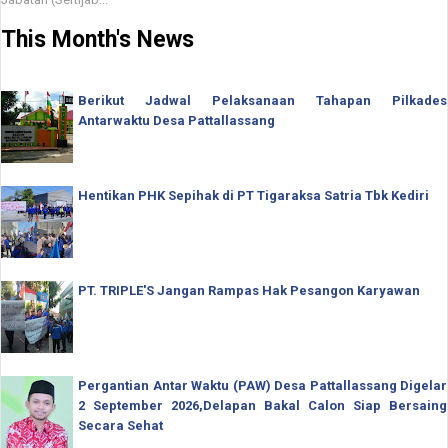
This Month's News
Berikut Jadwal Pelaksanaan Tahapan Pilkades
Antarwaktu Desa Pattallassang
Hentikan PHK Sepihak di PT Tigaraksa Satria Tbk Kediri
PT. TRIPLE'S Jangan Rampas Hak Pesangon Karyawan
Pergantian Antar Waktu (PAW) Desa Pattallassang Digelar
2 September 2026,Delapan Bakal Calon Siap Bersaing
Secara Sehat