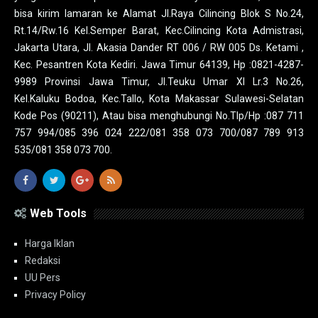
bisa kirim lamaran ke Alamat Jl.Raya Cilincing Blok S No.24,
Rt.14/Rw.16 Kel.Semper Barat, Kec.Cilincing Kota Admistrasi,
Jakarta Utara, Jl. Akasia Dander RT 006 / RW 005 Ds. Ketami ,
Kec. Pesantren Kota Kediri. Jawa Timur 64139, Hp :0821-4287-
9989 Provinsi Jawa Timur, Jl.Teuku Umar XI Lr.3 No.26,
Kel.Kaluku Bodoa, Kec.Tallo, Kota Makassar Sulawesi-Selatan
Kode Pos (90211), Atau bisa menghubungi No.Tlp/Hp :087 711
757 994/085 396 024 222/081 358 073 700/087 789 913
535/081 358 073 700.
Web Tools
Harga Iklan
Redaksi
UU Pers
Privacy Policy