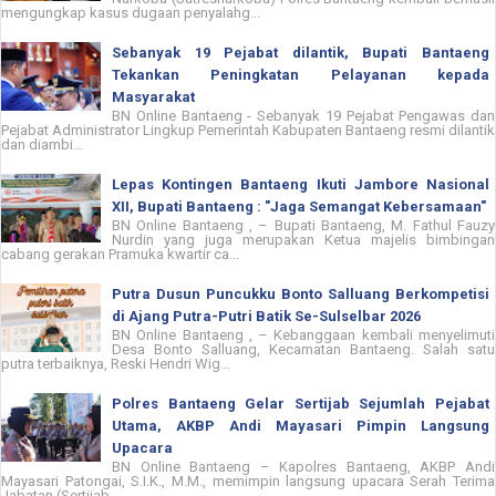
mengungkap kasus dugaan penyalahg...
Sebanyak 19 Pejabat dilantik, Bupati Bantaeng
Tekankan Peningkatan Pelayanan kepada
Masyarakat
BN Online Bantaeng - Sebanyak 19 Pejabat Pengawas dan
Pejabat Administrator Lingkup Pemerintah Kabupaten Bantaeng resmi dilantik
dan diambi...
Lepas Kontingen Bantaeng Ikuti Jambore Nasional
XII, Bupati Bantaeng : "Jaga Semangat Kebersamaan"
BN Online Bantaeng , – Bupati Bantaeng, M. Fathul Fauzy
Nurdin yang juga merupakan Ketua majelis bimbingan
cabang gerakan Pramuka kwartir ca...
Putra Dusun Puncukku Bonto Salluang Berkompetisi
di Ajang Putra-Putri Batik Se-Sulselbar 2026
BN Online Bantaeng , – Kebanggaan kembali menyelimuti
Desa Bonto Salluang, Kecamatan Bantaeng. Salah satu
putra terbaiknya, Reski Hendri Wig...
Polres Bantaeng Gelar Sertijab Sejumlah Pejabat
Utama, AKBP Andi Mayasari Pimpin Langsung
Upacara
BN Online Bantaeng – Kapolres Bantaeng, AKBP Andi
Mayasari Patongai, S.I.K., M.M., memimpin langsung upacara Serah Terima
Jabatan (Sertijab...