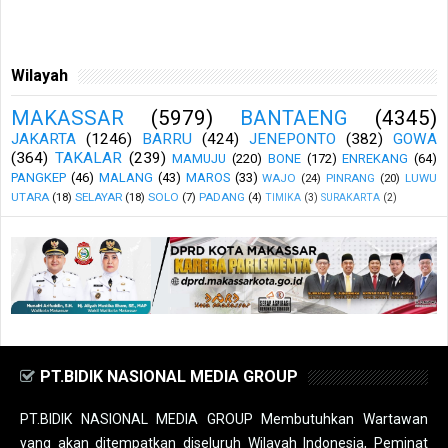
Wilayah
MAKASSAR
(5979)
BANTAENG
(4345)
JAKARTA
(1246)
BARRU
(424)
JENEPONTO
(382)
GOWA
(364)
TAKALAR
(239)
MAMUJU
(220)
BONE
(172)
ENREKANG
(64)
PANGKEP
(46)
MALANG
(43)
MAROS
(33)
WAJO
(24)
PINRANG
(20)
LUWU
UTARA
(18)
SELAYAR
(18)
SOLO
(7)
PADANG
(4)
TIMIKA
(3)
SURAKARTA
(2)
PT.BIDIK NASIONAL MEDIA GROUP
PT.BIDIK NASIONAL MEDIA GROUP Membutuhkan Wartawan
yang akan ditempatkan diseluruh Wilayah Indonesia, Peminat