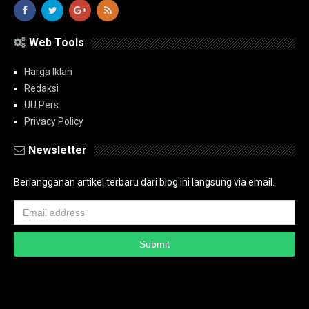
Web Tools
Harga Iklan
Redaksi
UU Pers
Privacy Policy
Newsletter
Berlangganan artikel terbaru dari blog ini langsung via email.
Copyright ©
2026
PT.Bidik Nasional Media Group
PT.Bidik Nasional
Media Group
Seputar
| Distributed By
www.bidiknasional.co.id
Powered by
Media