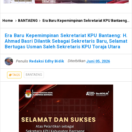
Home
BANTAENG
Era Baru Kepemimpinan Sekretariat KPU Bantaeng: H. Ahmad Basri Dilantik Sebagai Sekretaris Baru, Selamat Bertugas Usman Saleh Sekretaris KPU Toraja Utara
Era Baru Kepemimpinan Sekretariat KPU Bantaeng: H.
Ahmad Basri Dilantik Sebagai Sekretaris Baru, Selamat
Bertugas Usman Saleh Sekretaris KPU Toraja Utara
Penulis
Redaksi Edhy Bidik
Diterbitkan
Juni 05, 2026
BANTAENG
TAGS