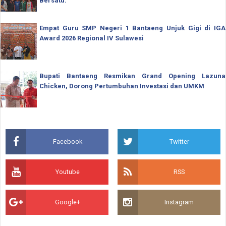
Bersatu.
Empat Guru SMP Negeri 1 Bantaeng Unjuk Gigi di IGA
Award 2026 Regional IV Sulawesi
Bupati Bantaeng Resmikan Grand Opening Lazuna
Chicken, Dorong Pertumbuhan Investasi dan UMKM
Facebook
Twitter
Youtube
RSS
Google+
Instagram