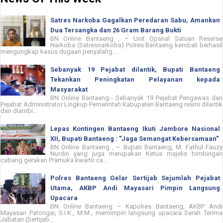
Satres Narkoba Gagalkan Peredaran Sabu, Amankan
Dua Tersangka dan 26 Gram Barang Bukti
BN Online Bantaeng , – Unit Opsnal Satuan Reserse
Narkoba (Satresnarkoba) Polres Bantaeng kembali berhasil
mengungkap kasus dugaan penyalahg...
Sebanyak 19 Pejabat dilantik, Bupati Bantaeng
Tekankan Peningkatan Pelayanan kepada
Masyarakat
BN Online Bantaeng - Sebanyak 19 Pejabat Pengawas dan
Pejabat Administrator Lingkup Pemerintah Kabupaten Bantaeng resmi dilantik
dan diambi...
Lepas Kontingen Bantaeng Ikuti Jambore Nasional
XII, Bupati Bantaeng : "Jaga Semangat Kebersamaan"
BN Online Bantaeng , – Bupati Bantaeng, M. Fathul Fauzy
Nurdin yang juga merupakan Ketua majelis bimbingan
cabang gerakan Pramuka kwartir ca...
Polres Bantaeng Gelar Sertijab Sejumlah Pejabat
Utama, AKBP Andi Mayasari Pimpin Langsung
Upacara
BN Online Bantaeng – Kapolres Bantaeng, AKBP Andi
Mayasari Patongai, S.I.K., M.M., memimpin langsung upacara Serah Terima
Jabatan (Sertijab...