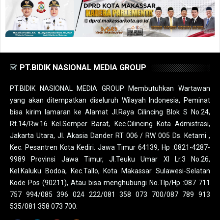
PT.BIDIK NASIONAL MEDIA GROUP
PT.BIDIK NASIONAL MEDIA GROUP Membutuhkan Wartawan
yang akan ditempatkan diseluruh Wilayah Indonesia, Peminat
bisa kirim lamaran ke Alamat Jl.Raya Cilincing Blok S No.24,
Rt.14/Rw.16 Kel.Semper Barat, Kec.Cilincing Kota Admistrasi,
Jakarta Utara, Jl. Akasia Dander RT 006 / RW 005 Ds. Ketami ,
Kec. Pesantren Kota Kediri. Jawa Timur 64139, Hp :0821-4287-
9989 Provinsi Jawa Timur, Jl.Teuku Umar XI Lr.3 No.26,
Kel.Kaluku Bodoa, Kec.Tallo, Kota Makassar Sulawesi-Selatan
Kode Pos (90211), Atau bisa menghubungi No.Tlp/Hp :087 711
757 994/085 396 024 222/081 358 073 700/087 789 913
535/081 358 073 700.