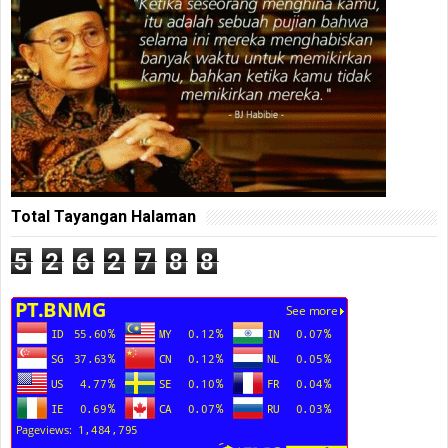
Total Tayangan Halaman
5
2
6
2
7
8
8