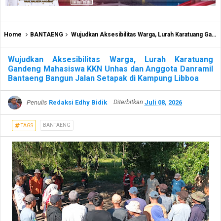
Home
BANTAENG
Wujudkan Aksesibilitas Warga, Lurah Karatuang Gandeng Mahasiswa KKN Unhas dan Anggota Danramil Bantaeng Bangun Jalan Setapak di Kampung Libboa
Wujudkan Aksesibilitas Warga, Lurah Karatuang
Gandeng Mahasiswa KKN Unhas dan Anggota Danramil
Bantaeng Bangun Jalan Setapak di Kampung Libboa
Penulis
Redaksi Edhy Bidik
Diterbitkan
Juli 08, 2026
BANTAENG
TAGS