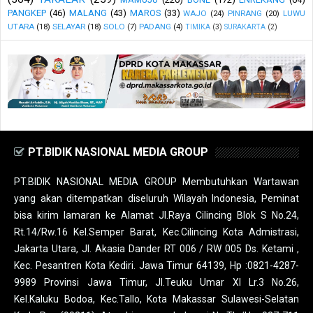
PANGKEP
(46)
MALANG
(43)
MAROS
(33)
WAJO
(24)
PINRANG
(20)
LUWU
UTARA
(18)
SELAYAR
(18)
SOLO
(7)
PADANG
(4)
TIMIKA
(3)
SURAKARTA
(2)
PT.BIDIK NASIONAL MEDIA GROUP
PT.BIDIK NASIONAL MEDIA GROUP Membutuhkan Wartawan
yang akan ditempatkan diseluruh Wilayah Indonesia, Peminat
bisa kirim lamaran ke Alamat Jl.Raya Cilincing Blok S No.24,
Rt.14/Rw.16 Kel.Semper Barat, Kec.Cilincing Kota Admistrasi,
Jakarta Utara, Jl. Akasia Dander RT 006 / RW 005 Ds. Ketami ,
Kec. Pesantren Kota Kediri. Jawa Timur 64139, Hp :0821-4287-
9989 Provinsi Jawa Timur, Jl.Teuku Umar XI Lr.3 No.26,
Kel.Kaluku Bodoa, Kec.Tallo, Kota Makassar Sulawesi-Selatan