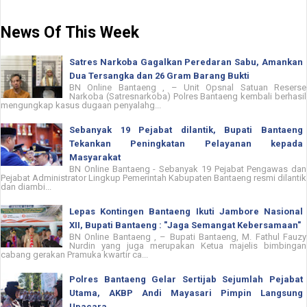
News Of This Week
Satres Narkoba Gagalkan Peredaran Sabu, Amankan
Dua Tersangka dan 26 Gram Barang Bukti
BN Online Bantaeng , – Unit Opsnal Satuan Reserse
Narkoba (Satresnarkoba) Polres Bantaeng kembali berhasil
mengungkap kasus dugaan penyalahg...
Sebanyak 19 Pejabat dilantik, Bupati Bantaeng
Tekankan Peningkatan Pelayanan kepada
Masyarakat
BN Online Bantaeng - Sebanyak 19 Pejabat Pengawas dan
Pejabat Administrator Lingkup Pemerintah Kabupaten Bantaeng resmi dilantik
dan diambi...
Lepas Kontingen Bantaeng Ikuti Jambore Nasional
XII, Bupati Bantaeng : "Jaga Semangat Kebersamaan"
BN Online Bantaeng , – Bupati Bantaeng, M. Fathul Fauzy
Nurdin yang juga merupakan Ketua majelis bimbingan
cabang gerakan Pramuka kwartir ca...
Polres Bantaeng Gelar Sertijab Sejumlah Pejabat
Utama, AKBP Andi Mayasari Pimpin Langsung
Upacara