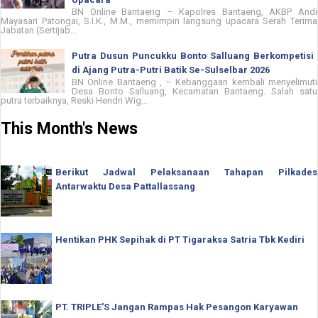
BN Online Bantaeng – Kapolres Bantaeng, AKBP Andi
Mayasari Patongai, S.I.K., M.M., memimpin langsung upacara Serah Terima
Jabatan (Sertijab...
Putra Dusun Puncukku Bonto Salluang Berkompetisi
di Ajang Putra-Putri Batik Se-Sulselbar 2026
BN Online Bantaeng , – Kebanggaan kembali menyelimuti
Desa Bonto Salluang, Kecamatan Bantaeng. Salah satu
putra terbaiknya, Reski Hendri Wig...
This Month's News
Berikut Jadwal Pelaksanaan Tahapan Pilkades
Antarwaktu Desa Pattallassang
Hentikan PHK Sepihak di PT Tigaraksa Satria Tbk Kediri
PT. TRIPLE'S Jangan Rampas Hak Pesangon Karyawan