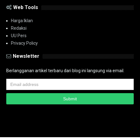
Web Tools
Harga Iklan
Redaksi
UU Pers
Privacy Policy
Newsletter
Berlangganan artikel terbaru dari blog ini langsung via email.
Copyright ©
2026
PT.Bidik Nasional Media Group
PT.Bidik Nasional
Media Group
Seputar
| Distributed By
www.bidiknasional.co.id
Powered by
Media
Siber