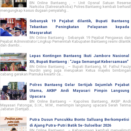
BN Online Bantaeng , – Unit Opsnal Satuan Reserse
Narkoba (Satresnarkoba) Polres Bantaeng kembali berhasil
mengungkap kasus dugaan penyalahg...
Sebanyak 19 Pejabat dilantik, Bupati Bantaeng
Tekankan Peningkatan Pelayanan kepada
Masyarakat
BN Online Bantaeng - Sebanyak 19 Pejabat Pengawas dan
Pejabat Administrator Lingkup Pemerintah Kabupaten Bantaeng resmi dilantik
dan diambi...
Lepas Kontingen Bantaeng Ikuti Jambore Nasional
XII, Bupati Bantaeng : "Jaga Semangat Kebersamaan"
BN Online Bantaeng , – Bupati Bantaeng, M. Fathul Fauzy
Nurdin yang juga merupakan Ketua majelis bimbingan
cabang gerakan Pramuka kwartir ca...
Polres Bantaeng Gelar Sertijab Sejumlah Pejabat
Utama, AKBP Andi Mayasari Pimpin Langsung
Upacara
BN Online Bantaeng – Kapolres Bantaeng, AKBP Andi
Mayasari Patongai, S.I.K., M.M., memimpin langsung upacara Serah Terima
Jabatan (Sertijab...
Putra Dusun Puncukku Bonto Salluang Berkompetisi
di Ajang Putra-Putri Batik Se-Sulselbar 2026
BN Online Bantaeng , – Kebanggaan kembali menyelimuti