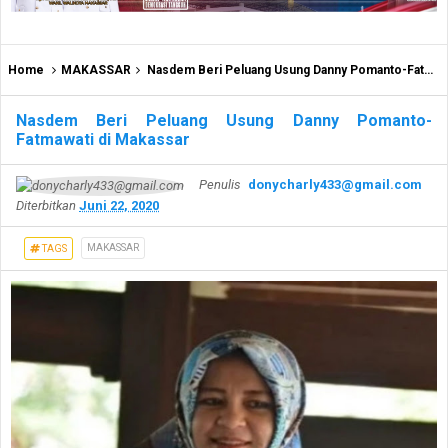
Home
MAKASSAR
Nasdem Beri Peluang Usung Danny Pomanto-Fatmawati di Makassar
Nasdem Beri Peluang Usung Danny Pomanto-
Fatmawati di Makassar
Penulis
donycharly433@gmail.com
Diterbitkan
Juni 22, 2020
MAKASSAR
TAGS