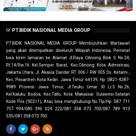
PT.BIDIK NASIONAL MEDIA GROUP
PT.BIDIK NASIONAL MEDIA GROUP Membutuhkan Wartawan
yang akan ditempatkan diseluruh Wilayah Indonesia, Peminat
bisa kirim lamaran ke Alamat Jl.Raya Cilincing Blok S No.24,
Rt.14/Rw.16 Kel.Semper Barat, Kec.Cilincing Kota Admistrasi,
Jakarta Utara, Jl. Akasia Dander RT 006 / RW 005 Ds. Ketami ,
Kec. Pesantren Kota Kediri. Jawa Timur 64139, Hp :0821-4287-
9989 Provinsi Jawa Timur, Jl.Teuku Umar XI Lr.3 No.26,
Kel.Kaluku Bodoa, Kec.Tallo, Kota Makassar Sulawesi-Selatan
Kode Pos (90211), Atau bisa menghubungi No.Tlp/Hp :087 711
757 994/085 396 024 222/081 358 073 700/087 789 913
535/081 358 073 700.