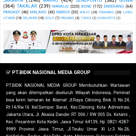
JAKARTA
(1246)
BARRU
(424)
JENEPONTO
(382)
GOWA
(364)
TAKALAR
(239)
MAMUJU
(220)
BONE
(172)
ENREKANG
(64)
PANGKEP
(46)
MALANG
(43)
MAROS
(33)
WAJO
(24)
PINRANG
(20)
LUWU
UTARA
(18)
SELAYAR
(18)
SOLO
(7)
PADANG
(4)
TIMIKA
(3)
SURAKARTA
(2)
PT.BIDIK NASIONAL MEDIA GROUP
PT.BIDIK NASIONAL MEDIA GROUP Membutuhkan Wartawan
yang akan ditempatkan diseluruh Wilayah Indonesia, Peminat
bisa kirim lamaran ke Alamat Jl.Raya Cilincing Blok S No.24,
Rt.14/Rw.16 Kel.Semper Barat, Kec.Cilincing Kota Admistrasi,
Jakarta Utara, Jl. Akasia Dander RT 006 / RW 005 Ds. Ketami ,
Kec. Pesantren Kota Kediri. Jawa Timur 64139, Hp :0821-4287-
9989 Provinsi Jawa Timur, Jl.Teuku Umar XI Lr.3 No.26,