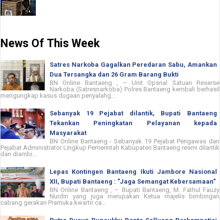
News Of This Week
Satres Narkoba Gagalkan Peredaran Sabu, Amankan
Dua Tersangka dan 26 Gram Barang Bukti
BN Online Bantaeng , – Unit Opsnal Satuan Reserse
Narkoba (Satresnarkoba) Polres Bantaeng kembali berhasil
mengungkap kasus dugaan penyalahg...
Sebanyak 19 Pejabat dilantik, Bupati Bantaeng
Tekankan Peningkatan Pelayanan kepada
Masyarakat
BN Online Bantaeng - Sebanyak 19 Pejabat Pengawas dan
Pejabat Administrator Lingkup Pemerintah Kabupaten Bantaeng resmi dilantik
dan diambi...
Lepas Kontingen Bantaeng Ikuti Jambore Nasional
XII, Bupati Bantaeng : "Jaga Semangat Kebersamaan"
BN Online Bantaeng , – Bupati Bantaeng, M. Fathul Fauzy
Nurdin yang juga merupakan Ketua majelis bimbingan
cabang gerakan Pramuka kwartir ca...