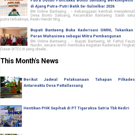
Putra Dusun Puncukku Bonto Salluang Berkompetisi
di Ajang Putra-Putri Batik Se-Sulselbar 2026
BN Online Bantaeng , – Kebanggaan kembali menyelimuti
Desa Bonto Salluang, Kecamatan Bantaeng. Salah satu
putra terbaiknya, Reski Hendri Wig...
Bupati Bantaeng Buka Kaderisasi GMNI, Tekankan
Peran Mahasiswa sebagai Mitra Pembangunan
BN Online Bantaeng , – Bupati Bantaeng, M. Fathul Fauzi
Nurdin, secara resmi membuka kegiatan Kaderisasi Tingkat
Dasar (KTD) III yang disele...
This Month's News
Berikut Jadwal Pelaksanaan Tahapan Pilkades
Antarwaktu Desa Pattallassang
Hentikan PHK Sepihak di PT Tigaraksa Satria Tbk Kediri