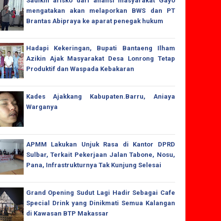
Sadikin arisko dari aliansi masyarakat Gayo
mengatakan akan melaporkan BWS dan PT
Brantas Abipraya ke aparat penegak hukum
Hadapi Kekeringan, Bupati Bantaeng Ilham
Azikin Ajak Masyarakat Desa Lonrong Tetap
Produktif dan Waspada Kebakaran
Kades Ajakkang Kabupaten.Barru, Aniaya
Warganya
APMM Lakukan Unjuk Rasa di Kantor DPRD
Sulbar, Terkait Pekerjaan Jalan Tabone, Nosu,
Pana, Infrastrukturnya Tak Kunjung Selesai
Grand Opening Sudut Lagi Hadir Sebagai Cafe
Special Drink yang Dinikmati Semua Kalangan
di Kawasan BTP Makassar