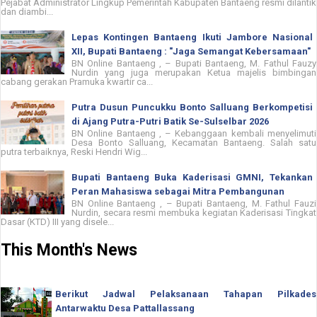
Pejabat Administrator Lingkup Pemerintah Kabupaten Bantaeng resmi dilantik
dan diambi...
Lepas Kontingen Bantaeng Ikuti Jambore Nasional
XII, Bupati Bantaeng : "Jaga Semangat Kebersamaan"
BN Online Bantaeng , – Bupati Bantaeng, M. Fathul Fauzy
Nurdin yang juga merupakan Ketua majelis bimbingan
cabang gerakan Pramuka kwartir ca...
Putra Dusun Puncukku Bonto Salluang Berkompetisi
di Ajang Putra-Putri Batik Se-Sulselbar 2026
BN Online Bantaeng , – Kebanggaan kembali menyelimuti
Desa Bonto Salluang, Kecamatan Bantaeng. Salah satu
putra terbaiknya, Reski Hendri Wig...
Bupati Bantaeng Buka Kaderisasi GMNI, Tekankan
Peran Mahasiswa sebagai Mitra Pembangunan
BN Online Bantaeng , – Bupati Bantaeng, M. Fathul Fauzi
Nurdin, secara resmi membuka kegiatan Kaderisasi Tingkat
Dasar (KTD) III yang disele...
This Month's News
Berikut Jadwal Pelaksanaan Tahapan Pilkades
Antarwaktu Desa Pattallassang