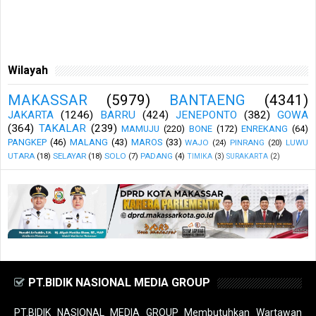
Wilayah
MAKASSAR
(5979)
BANTAENG
(4341)
JAKARTA
(1246)
BARRU
(424)
JENEPONTO
(382)
GOWA
(364)
TAKALAR
(239)
MAMUJU
(220)
BONE
(172)
ENREKANG
(64)
PANGKEP
(46)
MALANG
(43)
MAROS
(33)
WAJO
(24)
PINRANG
(20)
LUWU
UTARA
(18)
SELAYAR
(18)
SOLO
(7)
PADANG
(4)
TIMIKA
(3)
SURAKARTA
(2)
PT.BIDIK NASIONAL MEDIA GROUP
PT.BIDIK NASIONAL MEDIA GROUP Membutuhkan Wartawan