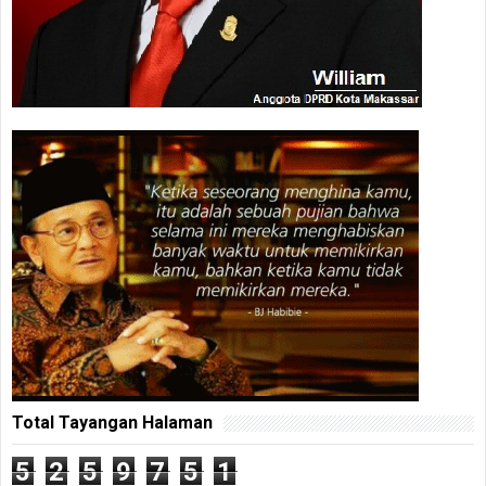
Total Tayangan Halaman
5
2
5
9
7
5
1