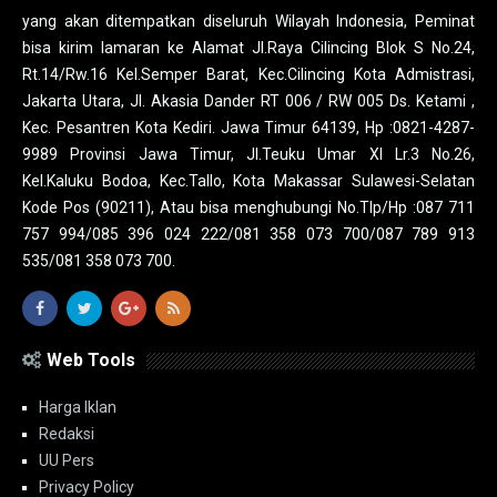
yang akan ditempatkan diseluruh Wilayah Indonesia, Peminat
bisa kirim lamaran ke Alamat Jl.Raya Cilincing Blok S No.24,
Rt.14/Rw.16 Kel.Semper Barat, Kec.Cilincing Kota Admistrasi,
Jakarta Utara, Jl. Akasia Dander RT 006 / RW 005 Ds. Ketami ,
Kec. Pesantren Kota Kediri. Jawa Timur 64139, Hp :0821-4287-
9989 Provinsi Jawa Timur, Jl.Teuku Umar XI Lr.3 No.26,
Kel.Kaluku Bodoa, Kec.Tallo, Kota Makassar Sulawesi-Selatan
Kode Pos (90211), Atau bisa menghubungi No.Tlp/Hp :087 711
757 994/085 396 024 222/081 358 073 700/087 789 913
535/081 358 073 700.
Web Tools
Harga Iklan
Redaksi
UU Pers
Privacy Policy