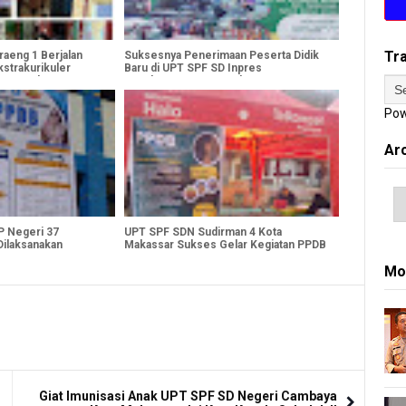
Tr
aeng 1 Berjalan
Suksesnya Penerimaan Peserta Didik
kstrakurikuler
Baru di UPT SPF SD Inpres
itas Modern
Bawakaraeng, Kota Makassar
Pow
Ar
P Negeri 37
UPT SPF SDN Sudirman 4 Kota
ilaksanakan
Makassar Sukses Gelar Kegiatan PPDB
2024
Mo
Giat Imunisasi Anak UPT SPF SD Negeri Cambaya