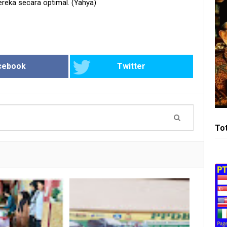
eka secara optimal. (Yahya)
cebook
Twitter
To