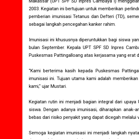
Makassar (UPT SPF SD Inpres Cambaya I) menggelar 
2003. Kegiatan ini bertujuan untuk memberikan perli
pemberian imunisasi Tetanus dan Defteri (TD), sem
sebagai langkah pencegahan kanker rahim.
Imunisasi ini khususnya diperuntukkan bagi siswa y
bulan September. Kepala UPT SPF SD Inpres Cambay
Puskesmas Pattingalloang atas kerjasama yang erat d
"Kami berterima kasih kepada Puskesmas Pattinga
imunisasi ini. Tujuan utama kami adalah memberikan
kami," ujar Mustari.
Kegiatan rutin ini menjadi bagian integral dari up
siswa. Dengan adanya imunisasi, diharapkan anak-
bebas dari risiko penyakit yang dapat dicegah melalui v
Semoga kegiatan imunisasi ini menjadi langkah nyat