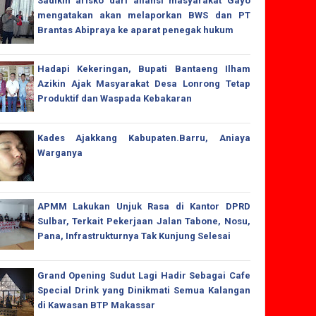
Sadikin arisko dari aliansi masyarakat Gayo
mengatakan akan melaporkan BWS dan PT
Brantas Abipraya ke aparat penegak hukum
Hadapi Kekeringan, Bupati Bantaeng Ilham
Azikin Ajak Masyarakat Desa Lonrong Tetap
Produktif dan Waspada Kebakaran
Kades Ajakkang Kabupaten.Barru, Aniaya
Warganya
APMM Lakukan Unjuk Rasa di Kantor DPRD
Sulbar, Terkait Pekerjaan Jalan Tabone, Nosu,
Pana, Infrastrukturnya Tak Kunjung Selesai
Grand Opening Sudut Lagi Hadir Sebagai Cafe
Special Drink yang Dinikmati Semua Kalangan
di Kawasan BTP Makassar