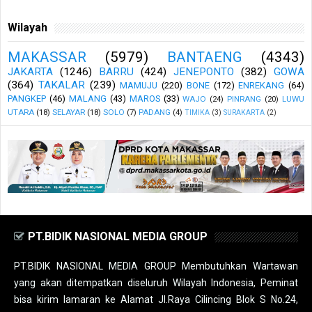
Wilayah
MAKASSAR
(5979)
BANTAENG
(4343)
JAKARTA
(1246)
BARRU
(424)
JENEPONTO
(382)
GOWA
(364)
TAKALAR
(239)
MAMUJU
(220)
BONE
(172)
ENREKANG
(64)
PANGKEP
(46)
MALANG
(43)
MAROS
(33)
WAJO
(24)
PINRANG
(20)
LUWU
UTARA
(18)
SELAYAR
(18)
SOLO
(7)
PADANG
(4)
TIMIKA
(3)
SURAKARTA
(2)
PT.BIDIK NASIONAL MEDIA GROUP
PT.BIDIK NASIONAL MEDIA GROUP Membutuhkan Wartawan
yang akan ditempatkan diseluruh Wilayah Indonesia, Peminat
bisa kirim lamaran ke Alamat Jl.Raya Cilincing Blok S No.24,