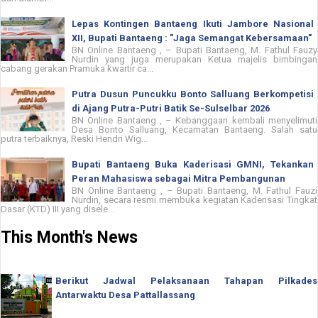
Lepas Kontingen Bantaeng Ikuti Jambore Nasional
XII, Bupati Bantaeng : "Jaga Semangat Kebersamaan"
BN Online Bantaeng , – Bupati Bantaeng, M. Fathul Fauzy
Nurdin yang juga merupakan Ketua majelis bimbingan
cabang gerakan Pramuka kwartir ca...
Putra Dusun Puncukku Bonto Salluang Berkompetisi
di Ajang Putra-Putri Batik Se-Sulselbar 2026
BN Online Bantaeng , – Kebanggaan kembali menyelimuti
Desa Bonto Salluang, Kecamatan Bantaeng. Salah satu
putra terbaiknya, Reski Hendri Wig...
Bupati Bantaeng Buka Kaderisasi GMNI, Tekankan
Peran Mahasiswa sebagai Mitra Pembangunan
BN Online Bantaeng , – Bupati Bantaeng, M. Fathul Fauzi
Nurdin, secara resmi membuka kegiatan Kaderisasi Tingkat
Dasar (KTD) III yang disele...
This Month's News
Berikut Jadwal Pelaksanaan Tahapan Pilkades
Antarwaktu Desa Pattallassang