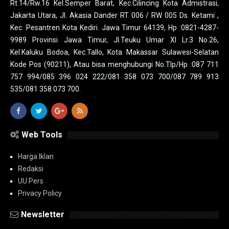
Rt.14/Rw.16 Kel.Semper Barat, Kec.Cilincing Kota Admistrasi,
Jakarta Utara, Jl. Akasia Dander RT 006 / RW 005 Ds. Ketami ,
Kec. Pesantren Kota Kediri. Jawa Timur 64139, Hp :0821-4287-
9989 Provinsi Jawa Timur, Jl.Teuku Umar XI Lr.3 No.26,
Kel.Kaluku Bodoa, Kec.Tallo, Kota Makassar Sulawesi-Selatan
Kode Pos (90211), Atau bisa menghubungi No.Tlp/Hp :087 711
757 994/085 396 024 222/081 358 073 700/087 789 913
535/081 358 073 700.
Web Tools
Harga Iklan
Redaksi
UU Pers
Privacy Policy
Newsletter