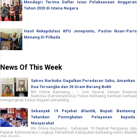
Mendagri Terima Daftar Isian Pelaksanaan Anggaran
Tahun 2020 di Istana Negara
Hasil Rekapitulasi KPU Jeneponto, Paslon Iksan-Paris
Menang Di Pilkada
News Of This Week
Satres Narkoba Gagalkan Peredaran Sabu, Amankan
Dua Tersangka dan 26 Gram Barang Bukti
BN Online Bantaeng , – Unit Opsnal Satuan Reserse
Narkoba (Satresnarkoba) Polres Bantaeng kembali berhasil
mengungkap kasus dugaan penyalahg...
Sebanyak 19 Pejabat dilantik, Bupati Bantaeng
Tekankan Peningkatan Pelayanan kepada
Masyarakat
BN Online Bantaeng - Sebanyak 19 Pejabat Pengawas dan
Pejabat Administrator Lingkup Pemerintah Kabupaten Bantaeng resmi dilantik
dan diambi...