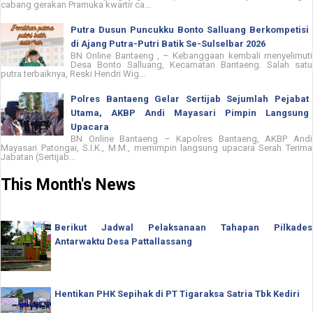
cabang gerakan Pramuka kwartir ca...
Putra Dusun Puncukku Bonto Salluang Berkompetisi
di Ajang Putra-Putri Batik Se-Sulselbar 2026
BN Online Bantaeng , – Kebanggaan kembali menyelimuti
Desa Bonto Salluang, Kecamatan Bantaeng. Salah satu
putra terbaiknya, Reski Hendri Wig...
Polres Bantaeng Gelar Sertijab Sejumlah Pejabat
Utama, AKBP Andi Mayasari Pimpin Langsung
Upacara
BN Online Bantaeng – Kapolres Bantaeng, AKBP Andi
Mayasari Patongai, S.I.K., M.M., memimpin langsung upacara Serah Terima
Jabatan (Sertijab...
This Month's News
Berikut Jadwal Pelaksanaan Tahapan Pilkades
Antarwaktu Desa Pattallassang
Hentikan PHK Sepihak di PT Tigaraksa Satria Tbk Kediri