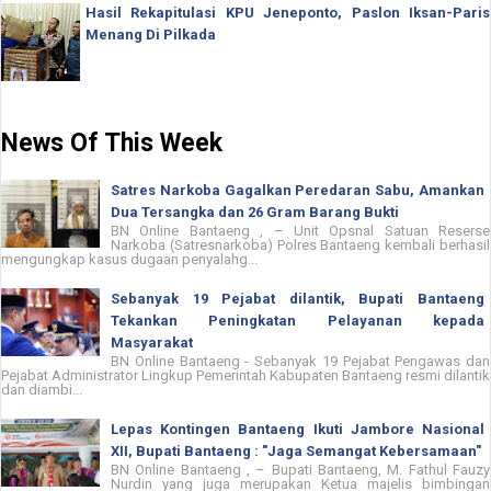
Hasil Rekapitulasi KPU Jeneponto, Paslon Iksan-Paris
Menang Di Pilkada
News Of This Week
Satres Narkoba Gagalkan Peredaran Sabu, Amankan
Dua Tersangka dan 26 Gram Barang Bukti
BN Online Bantaeng , – Unit Opsnal Satuan Reserse
Narkoba (Satresnarkoba) Polres Bantaeng kembali berhasil
mengungkap kasus dugaan penyalahg...
Sebanyak 19 Pejabat dilantik, Bupati Bantaeng
Tekankan Peningkatan Pelayanan kepada
Masyarakat
BN Online Bantaeng - Sebanyak 19 Pejabat Pengawas dan
Pejabat Administrator Lingkup Pemerintah Kabupaten Bantaeng resmi dilantik
dan diambi...
Lepas Kontingen Bantaeng Ikuti Jambore Nasional
XII, Bupati Bantaeng : "Jaga Semangat Kebersamaan"
BN Online Bantaeng , – Bupati Bantaeng, M. Fathul Fauzy
Nurdin yang juga merupakan Ketua majelis bimbingan