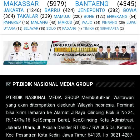
MAKASSAR
(5979)
BANTAENG
(4345)
JAKARTA
(1246)
BARRU
(424)
JENEPONTO
(382)
GOWA
(364)
TAKALAR
(239)
MAMUJU
(220)
BONE
(172)
ENREKANG
(64)
PANGKEP
(46)
MALANG
(43)
MAROS
(33)
WAJO
(24)
PINRANG
(20)
LUWU
UTARA
(18)
SELAYAR
(18)
SOLO
(7)
PADANG
(4)
TIMIKA
(3)
SURAKARTA
(2)
PT.BIDIK NASIONAL MEDIA GROUP
PT.BIDIK NASIONAL MEDIA GROUP Membutuhkan Wartawan
yang akan ditempatkan diseluruh Wilayah Indonesia, Peminat
bisa kirim lamaran ke Alamat Jl.Raya Cilincing Blok S No.24,
Rt.14/Rw.16 Kel.Semper Barat, Kec.Cilincing Kota Admistrasi,
Jakarta Utara, Jl. Akasia Dander RT 006 / RW 005 Ds. Ketami ,
Kec. Pesantren Kota Kediri. Jawa Timur 64139, Hp :0821-4287-