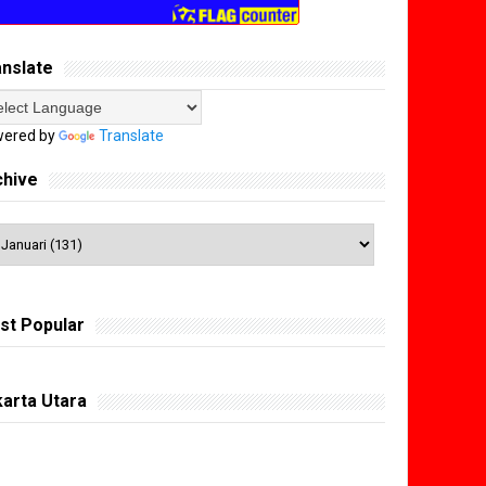
anslate
ered by
Translate
chive
st Popular
arta Utara