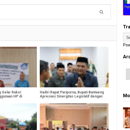
Tr
Pow
Ar
g Gelar Rakor
Hadiri Rapat Paripurna, Bupati Bantaeng
Mo
nggunaan HP di
Apresiasi Sinergitas Legislatif dengan
 dan SMP
Eksekutif