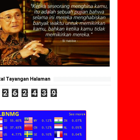
tal Tayangan Halaman
2
6
2
4
3
9