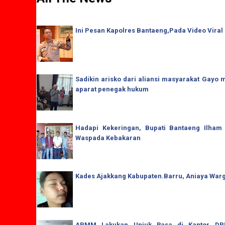
Ini Pesan Kapolres Bantaeng,Pada Video Viral
Sadikin arisko dari aliansi masyarakat Gay
aparat penegak hukum
Hadapi Kekeringan, Bupati Bantaeng Ilham
Waspada Kebakaran
Kades Ajakkang Kabupaten.Barru, Aniaya War
APMM Lakukan Unjuk Rasa di Kantor DPRD