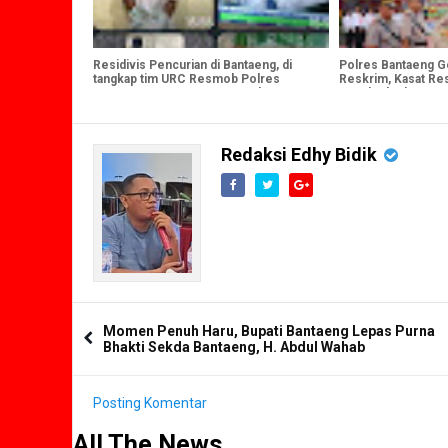
Residivis Pencurian di Bantaeng, di
Polres Bantaeng Ge
tangkap tim URC Resmob Polres
Reskrim, Kasat Re
Bantaeng , Dua Kasus Terungkap
Kapolsek Uluere
Redaksi Edhy Bidik
Momen Penuh Haru, Bupati Bantaeng Lepas Purna
Bhakti Sekda Bantaeng, H. Abdul Wahab
Posting Komentar
All The News