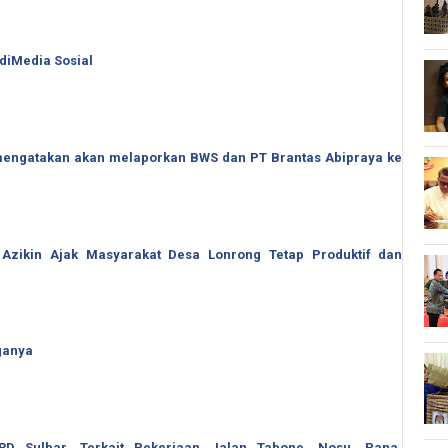
 diMedia Sosial
o mengatakan akan melaporkan BWS dan PT Brantas Abipraya ke
 Azikin Ajak Masyarakat Desa Lonrong Tetap Produktif dan
ganya
 Sulbar, Terkait Pekerjaan Jalan Tabone, Nosu, Pana,