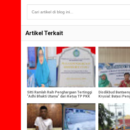
Artikel Terkait
Sitti Ramlah Raih Penghargaan Tertinggi
Disdikbud Bantaen
"Adhi Bhakti Utama" dari Ketua TP PKK
Krusial: Batasi Pe
Pusat Atas 32 Tahun Pengabdian
Kalangan Siswa SD