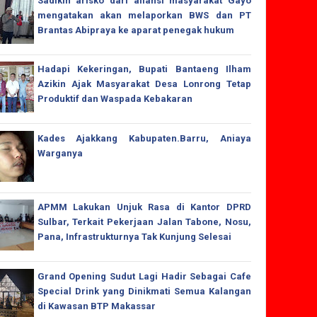
Sadikin arisko dari aliansi masyarakat Gayo
mengatakan akan melaporkan BWS dan PT
Brantas Abipraya ke aparat penegak hukum
Hadapi Kekeringan, Bupati Bantaeng Ilham
Azikin Ajak Masyarakat Desa Lonrong Tetap
Produktif dan Waspada Kebakaran
Kades Ajakkang Kabupaten.Barru, Aniaya
Warganya
APMM Lakukan Unjuk Rasa di Kantor DPRD
Sulbar, Terkait Pekerjaan Jalan Tabone, Nosu,
Pana, Infrastrukturnya Tak Kunjung Selesai
Grand Opening Sudut Lagi Hadir Sebagai Cafe
Special Drink yang Dinikmati Semua Kalangan
di Kawasan BTP Makassar