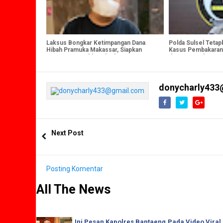
Laksus Bongkar Ketimpangan Dana
Polda Sulsel Teta
Hibah Pramuka Makassar, Siapkan
Kasus Pembakaran 
Laporan Ke Polda Sulsel
dan Kota Makassar
donycharly433
Next Post
Posting Komentar
All The News
Ini Pesan Kapolres Bantaeng,Pada Video Viral