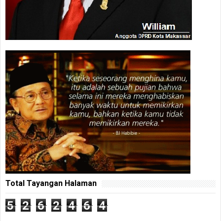
Total Tayangan Halaman
5
2
6
2
4
6
4