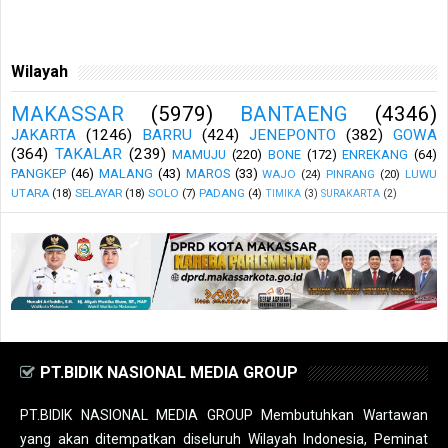
Wilayah
MAKASSAR
(5979)
BANTAENG
(4346)
JAKARTA
(1246)
BARRU
(424)
JENEPONTO
(382)
GOWA
(364)
TAKALAR
(239)
MAMUJU
(220)
BONE
(172)
ENREKANG
(64)
PANGKEP
(46)
MALANG
(43)
MAROS
(33)
WAJO
(24)
PINRANG
(20)
LUWU
UTARA
(18)
SELAYAR
(18)
SOLO
(7)
PADANG
(4)
TIMIKA
(3)
SURAKARTA
(2)
PT.BIDIK NASIONAL MEDIA GROUP
PT.BIDIK NASIONAL MEDIA GROUP Membutuhkan Wartawan
yang akan ditempatkan diseluruh Wilayah Indonesia, Peminat