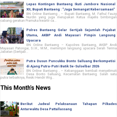
Lepas Kontingen Bantaeng Ikuti Jambore Nasional
XII, Bupati Bantaeng : "Jaga Semangat Kebersamaan"
BN Online Bantaeng , – Bupati Bantaeng, M. Fathul Fauzy
Nurdin yang juga merupakan Ketua majelis bimbingan
cabang gerakan Pramuka kwartir ca...
Polres Bantaeng Gelar Sertijab Sejumlah Pejabat
Utama, AKBP Andi Mayasari Pimpin Langsung
Upacara
BN Online Bantaeng – Kapolres Bantaeng, AKBP Andi
Mayasari Patongai, S.I.K., M.M., memimpin langsung upacara Serah Terima
Jabatan (Sertijab...
Putra Dusun Puncukku Bonto Salluang Berkompetisi
di Ajang Putra-Putri Batik Se-Sulselbar 2026
BN Online Bantaeng , – Kebanggaan kembali menyelimuti
Desa Bonto Salluang, Kecamatan Bantaeng. Salah satu
putra terbaiknya, Reski Hendri Wig...
This Month's News
Berikut Jadwal Pelaksanaan Tahapan Pilkades
Antarwaktu Desa Pattallassang