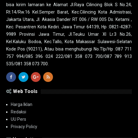
bisa kirim lamaran ke Alamat Jl.Raya Cilincing Blok S No.24,
Rt.14/Rw.16 Kel.Semper Barat, Kec.Cilincing Kota Admistrasi,
Jakarta Utara, Jl. Akasia Dander RT 006 / RW 005 Ds. Ketami ,
Kec. Pesantren Kota Kediri. Jawa Timur 64139, Hp :0821-4287-
9989 Provinsi Jawa Timur, Jl.Teuku Umar XI Lr.3 No.26,
Kel.Kaluku Bodoa, Kec.Tallo, Kota Makassar Sulawesi-Selatan
Kode Pos (90211), Atau bisa menghubungi No.Tlp/Hp :087 711
757 994/085 396 024 222/081 358 073 700/087 789 913
535/081 358 073 700.
Web Tools
Harga Iklan
Redaksi
UU Pers
Privacy Policy