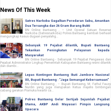
News Of This Week
Satres Narkoba Gagalkan Peredaran Sabu, Amankan
Dua Tersangka dan 26 Gram Barang Bukti
BN Online Bantaeng , – Unit Opsnal Satuan Reserse
Narkoba (Satresnarkoba) Polres Bantaeng kembali berhasil
mengungkap kasus dugaan penyalahg...
Sebanyak 19 Pejabat dilantik, Bupati Bantaeng
Tekankan Peningkatan Pelayanan kepada
Masyarakat
BN Online Bantaeng - Sebanyak 19 Pejabat Pengawas dan
Pejabat Administrator Lingkup Pemerintah Kabupaten Bantaeng resmi dilantik
dan diambi...
Lepas Kontingen Bantaeng Ikuti Jambore Nasional
XII, Bupati Bantaeng : "Jaga Semangat Kebersamaan"
BN Online Bantaeng , – Bupati Bantaeng, M. Fathul Fauzy
Nurdin yang juga merupakan Ketua majelis bimbingan
cabang gerakan Pramuka kwartir ca...
Polres Bantaeng Gelar Sertijab Sejumlah Pejabat
Utama, AKBP Andi Mayasari Pimpin Langsung
Upacara