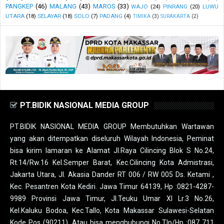
PANGKEP
(46)
MALANG
(43)
MAROS
(33)
WAJO
(24)
PINRANG
(20)
LUWU
UTARA
(18)
SELAYAR
(18)
SOLO
(7)
PADANG
(4)
TIMIKA
(3)
SURAKARTA
(2)
PT.BIDIK NASIONAL MEDIA GROUP
PT.BIDIK NASIONAL MEDIA GROUP Membutuhkan Wartawan
yang akan ditempatkan diseluruh Wilayah Indonesia, Peminat
bisa kirim lamaran ke Alamat Jl.Raya Cilincing Blok S No.24,
Rt.14/Rw.16 Kel.Semper Barat, Kec.Cilincing Kota Admistrasi,
Jakarta Utara, Jl. Akasia Dander RT 006 / RW 005 Ds. Ketami ,
Kec. Pesantren Kota Kediri. Jawa Timur 64139, Hp :0821-4287-
9989 Provinsi Jawa Timur, Jl.Teuku Umar XI Lr.3 No.26,
Kel.Kaluku Bodoa, Kec.Tallo, Kota Makassar Sulawesi-Selatan
Kode Pos (90211), Atau bisa menghubungi No.Tlp/Hp :087 711